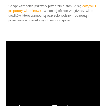
Chcąc wzmocnić pszczoły przed zimą stosuje się
odżywki i
preparaty witaminowe
, w naszej ofercie znajdziesz wiele
środków, które wzmocnią pszczele rodziny , pomogą im
przezimować i zwiększą ich miododajność.