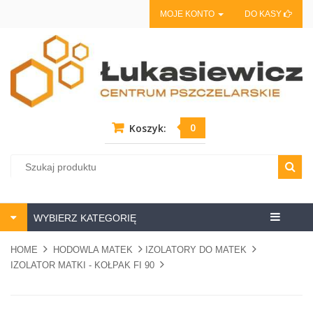
MOJE KONTO
DO KASY
0
Koszyk:
Centrum
WYBIERZ KATEGORIĘ
pszczela
HOME
HODOWLA MATEK
IZOLATORY DO MATEK
IZOLATOR MATKI - KOŁPAK FI 90