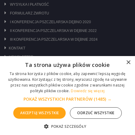
WYSYŁKA I PŁATNOŚĆ
FORMULARZ ZWROTU
I KONFERENCJA PSZCZELARSKA DĘBNO 2020
II KONFERENCJA PSZCZELARSKA W DĘBNIE 2022
III KONFERENCJA PSZCZELARSKA W DĘBNIE 2024
KONTAKT
NEWSLETTER
×
Ta strona używa plików cookie
ODWIEDŹ NAS NA:
Ta strona korzysta z plików cookie, aby zapewnić lepszą wygodę
użytkowania. Korzystając z tej strony, wyrażasz zgodę na używanie
przez nas wszystkich plików cookie zgodnie z warunkami naszej
polityki plików cookie.
Dowiedz się więcej
POKAŻ WSZYSTKICH PARTNERÓW
(1485) →
AKCEPTUJ WSZYSTKIE
ODRZUĆ WSZYSTKIE
Copyright © 2026 Centrum Pszczelarskie Łukasiewicz
POKAŻ SZCZEGÓŁY
Realizacja :
ITM-SYSTEM
ZGŁOŚ PROBLEM