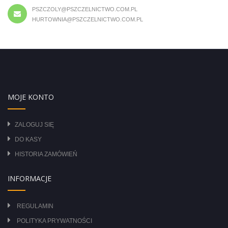
PSZCZOLY@PSZCZELNICTWO.COM.PL
HURTOWNIA@PSZCZELNICTWO.COM.PL
MOJE KONTO
ZALOGUJ SIĘ
DO KASY
HISTORIA ZAMÓWIEŃ
INFORMACJE
REGULAMIN
POLITYKA PRYWATNOŚCI