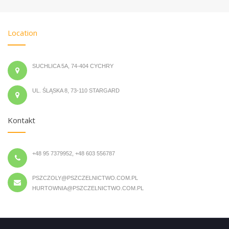
Location
SUCHLICA 5A, 74-404 CYCHRY
UL. ŚLĄSKA 8, 73-110 STARGARD
Kontakt
+48 95 7379952, +48 603 556787
PSZCZOLY@PSZCZELNICTWO.COM.PL
HURTOWNIA@PSZCZELNICTWO.COM.PL