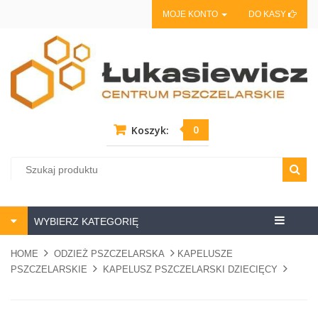
MOJE KONTO
DO KASY
0
Koszyk:
Centrum
WYBIERZ KATEGORIĘ
pszczela
HOME
ODZIEŻ PSZCZELARSKA
KAPELUSZE
PSZCZELARSKIE
KAPELUSZ PSZCZELARSKI DZIECIĘCY