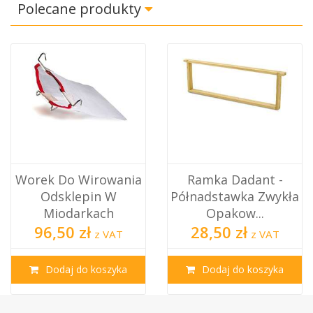
Polecane produkty
nia
Ramka Dadant -
Dziurkacz Do Ra
Półnadstawka Zwykła
Pszczelich –
Opakow...
Precyzyjn...
28,50 zł
178,50 zł
z VAT
z VA
a
Dodaj do koszyka
Dodaj do koszyk