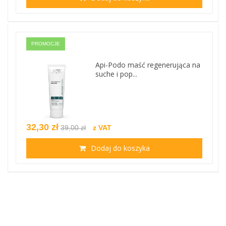
PROMOCJE
Api-Podo maść regenerująca na
suche i pop...
32,30 zł
39,00 zł
z VAT
Dodaj do koszyka