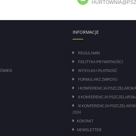
HURTOWNIA@PSZ
INFORMACJE
REGULAMIN
POLITYKA PRYWATNOŚCI
MÓWIEŃ
WYSYŁKA I PŁATNOŚĆ
FORMULARZ ZWROTU
I KONFERENCJA PSZCZELARSKA
II KONFERENCJA PSZCZELARSKA
III KONFERENCJA PSZCZELARSK
2024
KONTAKT
NEWSLETTER