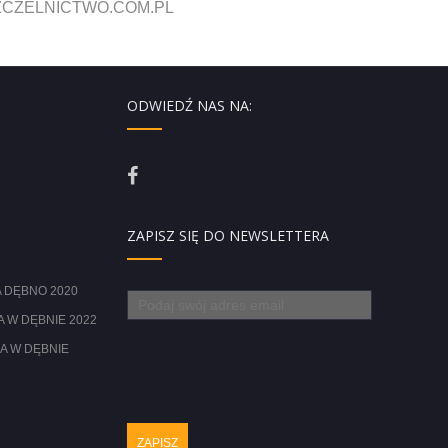
CZELNICTWO.COM.PL
ODWIEDŹ NAS NA:
ZAPISZ SIĘ DO NEWSLETTERA
 DĘBNO 2020
 W DĘBNIE 2022
A W DĘBNIE