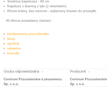
Średnica kapelusza : 40 cm
Kapelusz z tkaniną z tyłu (z okienkiem).
Różne kolory, bez wzorow - wybierany losowo do przesyłki
W ofercie posiadamy również :
kombinezony pszczelarskie
bluzy
spodnie
rękawice
koszulki
Osoba odpowiedzialna
Producent
»
»
Centrum Pszczelarskie Łukasiewicz
Centrum Pszczelarskie
Sp. z o.o.
Sp. z o.o