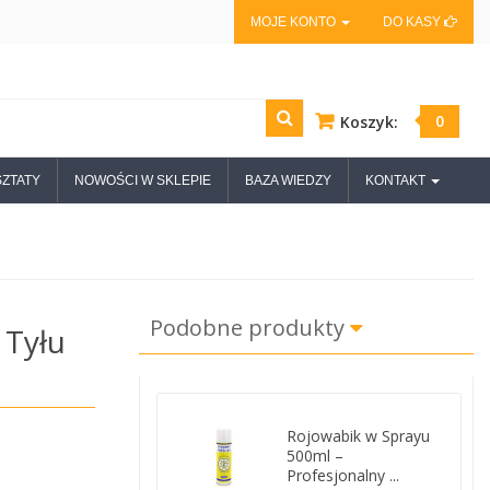
MOJE KONTO
DO KASY
0
Koszyk:
ZTATY
NOWOŚCI W SKLEPIE
BAZA WIEDZY
KONTAKT
Podobne produkty
 Tyłu
Rojowabik w Sprayu
500ml –
Profesjonalny ...