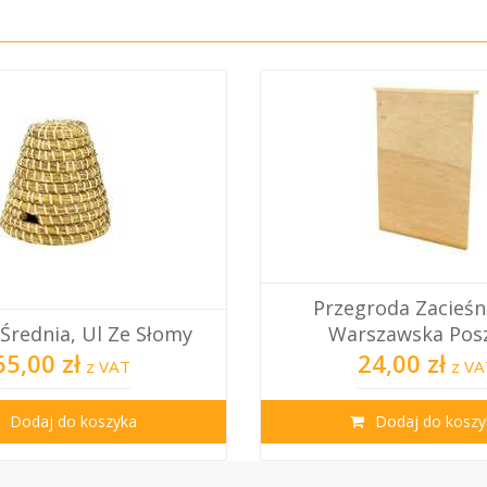
Przegroda Zacieśn
Średnia, Ul Ze Słomy
Warszawska Posze
65,00 zł
24,00 zł
z VAT
z VA
Dodaj do koszyka
Dodaj do koszy