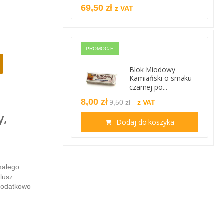
69,50 zł
z VAT
PROMOCJE
Blok Miodowy
Kamiański o smaku
czarnej po...
8,00 zł
9,50 zł
z VAT
y,
Dodaj do koszyka
małego
elusz
dodatkowo