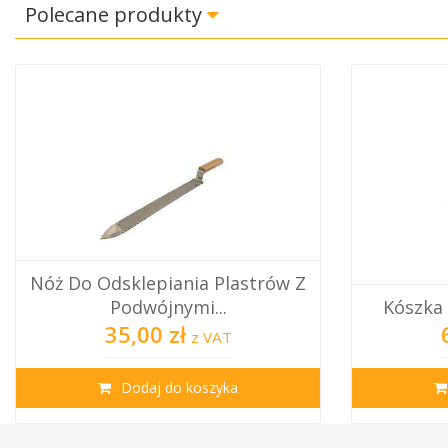
Polecane produkty
Nóż Do Odsklepiania Plastrów Z
Podwójnymi...
Kószka 
35,00 zł
z VAT
Dodaj do koszyka