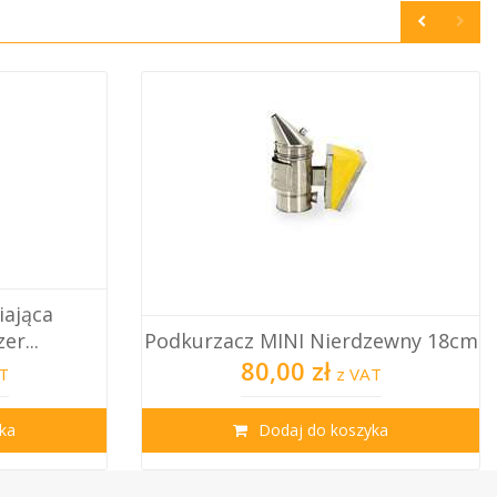
iająca
r...
Podkurzacz MINI Nierdzewny 18cm
80,00 zł
T
z VAT
ka
Dodaj do koszyka