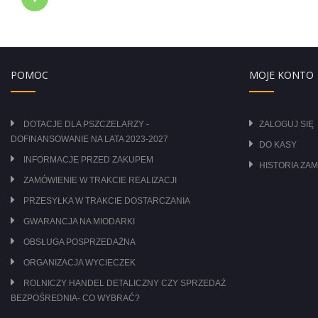
POMOC
MOJE KONTO
DOTACJE DLA PSZCZELARZY -
ZALOGUJ SIĘ
DOFINANSOWANIE NA LATA 2023-2027
DO KASY
INFORMACJE PRZED ZAKUPEM
HISTORIA ZA
ZAMÓWIENIE W TRAKCIE REALIZACJI
PRZESYŁKA W TRAKCIE DOSTARCZANIA
GWARANCJA NA MIODARKI
OBSŁUGA POSPRZEDAŻNA
ORGANIZACJA WYCIECZEK
ROLNICZY HANDEL DETALICZNY CZY SPRZEDAŻ
BEZPOŚREDNIA- CO WYBRAĆ?