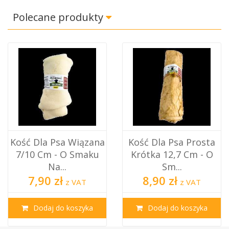
Polecane produkty
Kość Dla Psa Wiązana
Kość Dla Psa Prosta
7/10 Cm - O Smaku
Krótka 12,7 Cm - O
Na...
Sm...
7,90 zł
8,90 zł
z VAT
z VAT
Dodaj do koszyka
Dodaj do koszyka