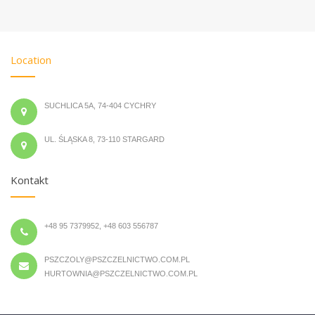
Location
SUCHLICA 5A, 74-404 CYCHRY
UL. ŚLĄSKA 8, 73-110 STARGARD
Kontakt
+48 95 7379952, +48 603 556787
PSZCZOLY@PSZCZELNICTWO.COM.PL
HURTOWNIA@PSZCZELNICTWO.COM.PL