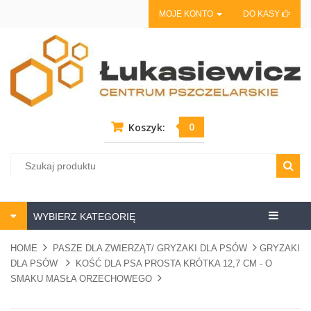
MOJE KONTO
DO KASY
0
Koszyk:
Centrum
WYBIERZ KATEGORIĘ
pszczela
HOME
PASZE DLA ZWIERZĄT/ GRYZAKI DLA PSÓW
GRYZAKI
DLA PSÓW
KOŚĆ DLA PSA PROSTA KRÓTKA 12,7 CM - O
SMAKU MASŁA ORZECHOWEGO