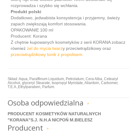
rozprowadza i szybko się wchłania.
Produkt polski
Dodatkowo, jedwabista konsystencja i przyjemny, świeży
zapach zwiększają komfort stosowania.
OPAKOWANIE 100 ml
Producent: Korana
Z chętnie kupowanych kosmetyków z serii KORANA zobacz
również
żel do mycia twarz
y przeciwtrądzikowy oraz
przeciwtrądzikowy tonik z propolisem.
Skład: Aqua, Paraffinum Liquidum, Petrolatum, Cera Alba, Cetearyl
Alcohol, glyceryl Stearate, Isopropyl Myristate, Allantoin, Carbomer,
T.E.A.,Ethylparaben, Parfum.
Osoba odpowiedzialna
»
PRODUCENT KOSMETYKÓW NATURALNYCH
"KORANA"S.J. N.H.A NICPOŃ M.BIELESZ
Producent
»