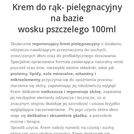
Krem do rąk- pielęgnacyjny
na bazie
wosku pszczelego 100ml
Skutecznie
regenerujący krem pielęgnacyjny
o działaniu
odżywczo-nawilżającym przeznaczony do suchych,
zniszczonych dłoni oraz do profilaktycznego stosowania.
Specjalnie opracowana formuła zawierająca naturalny wosk
pszczeli oraz inne, niezwykle istotne składniki, takie jak:
proteiny, lipidy, sole mineralne, witaminy i
mikroelementy
przyczynia się do opóźnienia procesu
starzenia się skóry, zapewniając jej młodzieńczy wygląd.
Krem delikatnie
natłuszcza i regeneruje skórę
, zapewnia
jej niezbędne elementy odżywcze i lecznicze, co w
znacznym stopniu likwiduje jej szorstkość i usuwa brzydko
wyglądające zaczerwienienie. Po jego użyciu skóra dłoni
staje się
delikatna i aksamitnie gładka
, a paznokcie
mocne i lśniące.
Sposób użycia: Krem należy nanieść na czystą i suchą
skórę rąk oraz okolice paznokci. Krem doskonale się