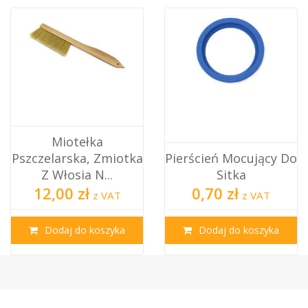
tka
Pierścień Mocujący Do
Sitko "pająk" - Sit
Sitka
Wentylacyjne
0,70 zł
0,70 zł
z VAT
z VAT
Dodaj do koszyka
Dodaj do koszyka