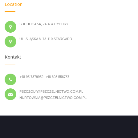
Location
SUCHLICA 5A, 74-404 CYCHRY
UL. ŚLĄSKA 8, 73-110 STARGARD
Kontakt
+48 95 7379952, +48 603 556787
PSZCZOLY@PSZCZELNICTWO.COM.PL
HURTOWNIA@PSZCZELNICTWO.COM.PL