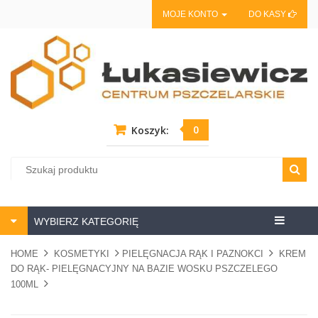
MOJE KONTO
DO KASY
0
Koszyk:
Centrum
WYBIERZ KATEGORIĘ
pszczela
HOME
KOSMETYKI
PIELĘGNACJA RĄK I PAZNOKCI
KREM
DO RĄK- PIELĘGNACYJNY NA BAZIE WOSKU PSZCZELEGO
100ML