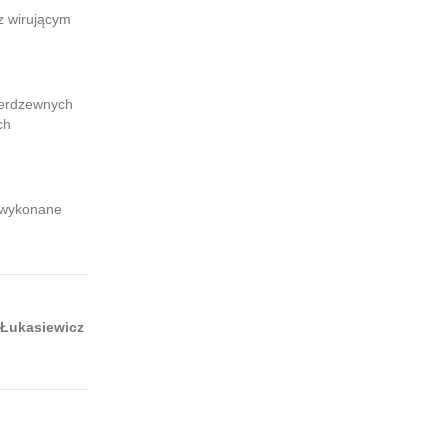
z wirującym
ierdzewnych
ch
e wykonane
.
 Łukasiewicz