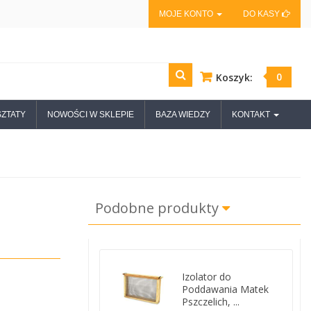
MOJE KONTO
DO KASY
0
Koszyk:
ZTATY
NOWOŚCI W SKLEPIE
BAZA WIEDZY
KONTAKT
Podobne produkty
Izolator do
Poddawania Matek
Pszczelich, ...