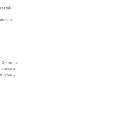
esztek
odczas
i 0,6mm z
o zaworu
zamykany