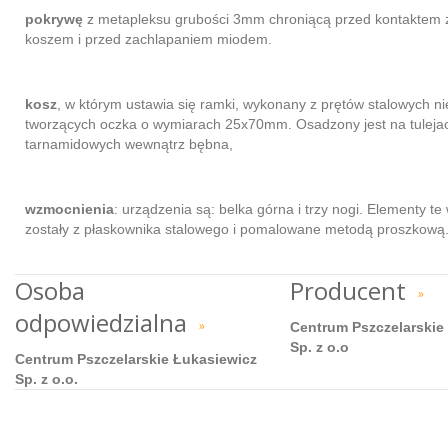
pokrywę
z metapleksu grubości 3mm chroniącą przed kontaktem 
koszem i przed zachlapaniem miodem.
kosz
, w którym ustawia się ramki, wykonany z prętów stalowych n
tworzących oczka o wymiarach 25x70mm. Osadzony jest na tuleja
tarnamidowych wewnątrz bębna,
wzmocnienia
: urządzenia są: belka górna i trzy nogi. Elementy t
zostały z płaskownika stalowego i pomalowane metodą proszkową
Osoba
Producent
»
odpowiedzialna
»
Centrum Pszczelarskie
Sp. z o.o
Centrum Pszczelarskie Łukasiewicz
Sp. z o.o.