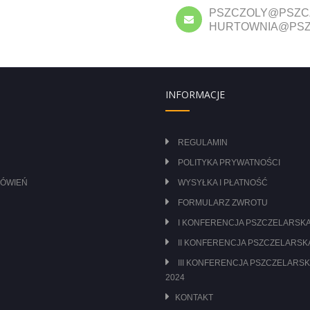
PSZCZOLY@PSZC
HURTOWNIA@PSZ
INFORMACJE
REGULAMIN
POLITYKA PRYWATNOŚCI
MÓWIEŃ
WYSYŁKA I PŁATNOŚĆ
FORMULARZ ZWROTU
I KONFERENCJA PSZCZELARSKA
II KONFERENCJA PSZCZELARSKA
III KONFERENCJA PSZCZELARSK
2024
KONTAKT