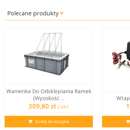
Polecane produkty
Wanienka Do Odsklepiania Ramek
(wysokość ...
Wtap
309,80 zł
1
z VAT
Dodaj do koszyka