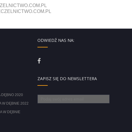
ZELNICTWO.COM.PL
CZELNICTWO.COM.PL
ODWIEDŹ NAS NA:
ZAPISZ SIĘ DO NEWSLETTERA
 DĘBNO 2020
 W DĘBNIE 2022
A W DĘBNIE