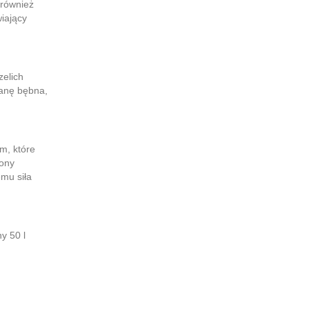
 również
iający
zelich
ianę bębna,
m, które
rony
emu siła
y 50 l