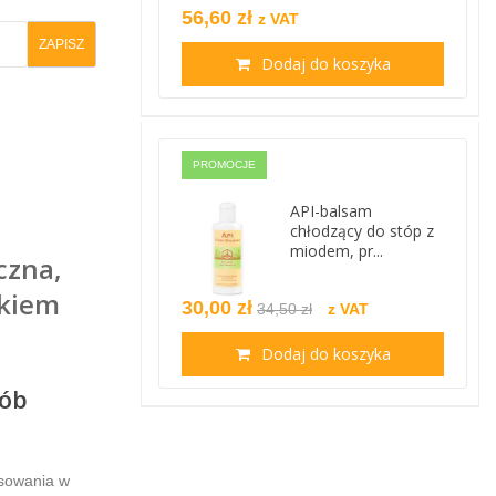
56,60 zł
z VAT
Dodaj do koszyka
PROMOCJE
API-balsam
chłodzący do stóp z
miodem, pr...
czna,
ikiem
30,00 zł
34,50 zł
z VAT
Dodaj do koszyka
sób
osowania w