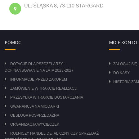
UL. ŚLĄSKA 8, 73-110 STARGARD
POMOC
MOJE KONTO
DOTACJE DLA PSZCZELARZY -
ZALOGUJ SIĘ
DOFINANSOWANIE NA LATA 2023-2027
DO KASY
INFORMACJE PRZED ZAKUPEM
HISTORIA ZA
ZAMÓWIENIE W TRAKCIE REALIZACJI
PRZESYŁKA W TRAKCIE DOSTARCZANIA
GWARANCJA NA MIODARKI
OBSŁUGA POSPRZEDAŻNA
ORGANIZACJA WYCIECZEK
ROLNICZY HANDEL DETALICZNY CZY SPRZEDAŻ