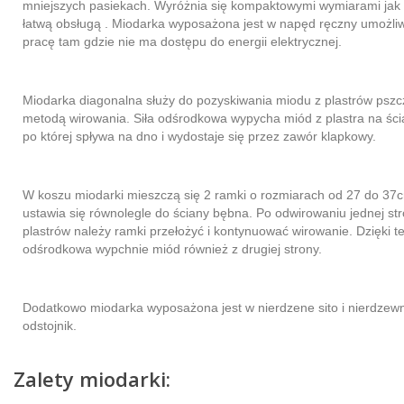
mniejszych pasiekach. Wyróżnia się kompaktowymi wymiarami jak
łatwą obsługą . Miodarka wyposażona jest w napęd ręczny umożliw
pracę tam gdzie nie ma dostępu do energii elektrycznej.
Miodarka diagonalna służy do pozyskiwania miodu z plastrów pszc
metodą wirowania. Siła odśrodkowa wypycha miód z plastra na śc
po której spływa na dno i wydostaje się przez zawór klapkowy.
W koszu miodarki mieszczą się 2 ramki o rozmiarach od 27 do 37c
ustawia się równolegle do ściany bębna. Po odwirowaniu jednej st
plastrów należy ramki przełożyć i kontynuować wirowanie. Dzięki t
odśrodkowa wypchnie miód również z drugiej strony.
Dodatkowo miodarka wyposażona jest w nierdzene sito i nierdzewn
odstojnik.
Zalety miodarki: