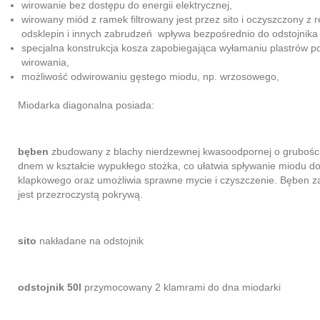
wirowanie bez dostępu do energii elektrycznej,
wirowany miód z ramek filtrowany jest przez sito i oczyszczony z r
odsklepin i innych zabrudzeń wpływa bezpośrednio do odstojnika
specjalna konstrukcja kosza zapobiegająca wyłamaniu plastrów p
wirowania,
możliwość odwirowaniu gęstego miodu, np. wrzosowego,
Miodarka diagonalna posiada:
bęben
zbudowany z blachy nierdzewnej kwasoodpornej o grubośc
dnem w kształcie wypukłego stożka, co ułatwia spływanie miodu d
klapkowego oraz umożliwia sprawne mycie i czyszczenie. Bęben 
jest przezroczystą pokrywą.
sito
nakładane na odstojnik
odstojnik 50l
przymocowany 2 klamrami do dna miodarki