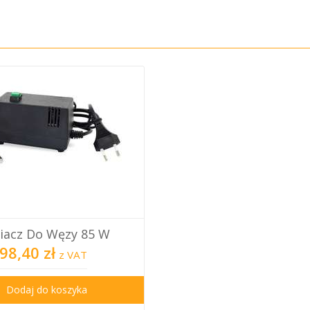
iacz Do Węzy 85 W
98,40 zł
z VAT
Dodaj do koszyka