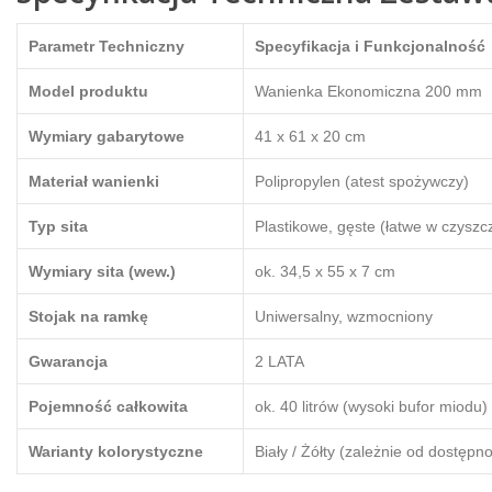
Parametr Techniczny
Specyfikacja i Funkcjonalność
Model produktu
Wanienka Ekonomiczna 200 mm
Wymiary gabarytowe
41 x 61 x 20 cm
Materiał wanienki
Polipropylen (atest spożywczy)
Typ sita
Plastikowe, gęste (łatwe w czyszc
Wymiary sita (wew.)
ok. 34,5 x 55 x 7 cm
Stojak na ramkę
Uniwersalny, wzmocniony
Gwarancja
2 LATA
Pojemność całkowita
ok. 40 litrów (wysoki bufor miodu)
Warianty kolorystyczne
Biały / Żółty (zależnie od dostępno