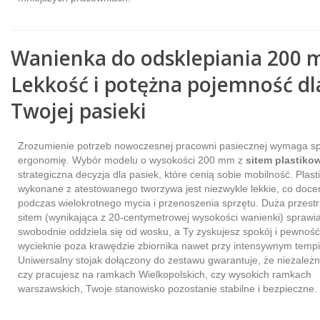
Wanienka do odsklepiania 200 
Lekkość i potężna pojemność dl
Twojej pasieki
Zrozumienie potrzeb nowoczesnej pracowni pasiecznej wymaga sp
ergonomię. Wybór modelu o wysokości 200 mm z
sitem plastik
strategiczna decyzja dla pasiek, które cenią sobie mobilność. Plast
wykonane z atestowanego tworzywa jest niezwykle lekkie, co doce
podczas wielokrotnego mycia i przenoszenia sprzętu. Duża przest
sitem (wynikająca z 20-centymetrowej wysokości wanienki) sprawia
swobodnie oddziela się od wosku, a Ty zyskujesz spokój i pewność,
wycieknie poza krawędzie zbiornika nawet przy intensywnym tempi
Uniwersalny stojak dołączony do zestawu gwarantuje, że niezależn
czy pracujesz na ramkach Wielkopolskich, czy wysokich ramkach
warszawskich, Twoje stanowisko pozostanie stabilne i bezpieczne.