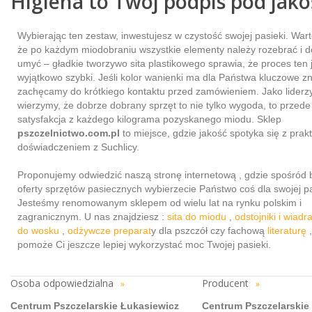
Higiena to Twój podpis pod jako
Wybierając ten zestaw, inwestujesz w czystość swojej pasieki. War
że po każdym miodobraniu wszystkie elementy należy rozebrać i d
umyć – gładkie tworzywo sita plastikowego sprawia, że proces ten 
wyjątkowo szybki. Jeśli kolor wanienki ma dla Państwa kluczowe z
zachęcamy do krótkiego kontaktu przed zamówieniem. Jako liderz
wierzymy, że dobrze dobrany sprzęt to nie tylko wygoda, to przed
satysfakcja z każdego kilograma pozyskanego miodu. Sklep
pszczelnictwo.com.pl
to miejsce, gdzie jakość spotyka się z pra
doświadczeniem z Suchlicy.
Proponujemy odwiedzić naszą stronę internetową , gdzie spośród 
oferty sprzętów pasiecznych wybierzecie Państwo coś dla swojej pa
Jesteśmy renomowanym sklepem od wielu lat na rynku polskim i
zagranicznym. U nas znajdziesz :
sita do miodu
,
odstojniki i wiadr
do wosku
,
odżywcze preparat
y dla pszczół czy fachową
literaturę
,
pomoże Ci jeszcze lepiej wykorzystać moc Twojej pasieki.
Osoba odpowiedzialna
Producent
»
»
Centrum Pszczelarskie Łukasiewicz
Centrum Pszczelarskie