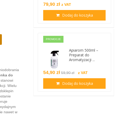
79,90 zł
z VAT
Dodaj do koszyka
PROMOCJE
Apiarom 500ml –
Preparat do
Aromatyzacji ...
miodobrania
54,90 zł
59,90 zł
z VAT
enka do
stanowi
Dodaj do koszyka
cji. Wielu
dsklepin
ostanie
eruje
ę wydajnym
ie nawet w