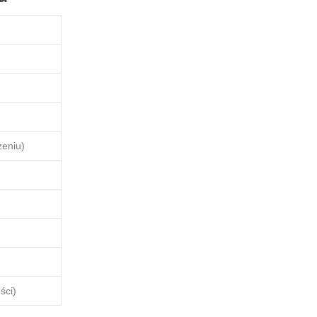
zeniu)
ści)