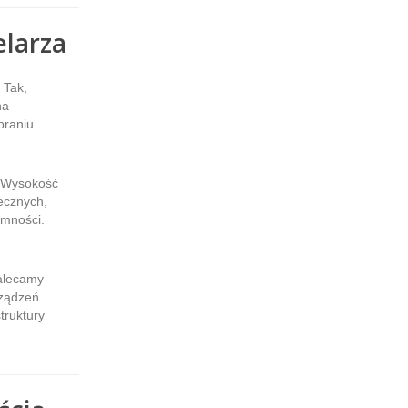
elarza
Tak,
na
raniu.
Wysokość
ecznych,
emności.
lecamy
rządzeń
truktury