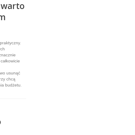
 warto
em
praktyczny.
ych
znacznie
 całkowicie
atwo usunąć
rzy chcą
ia budżetu.
o