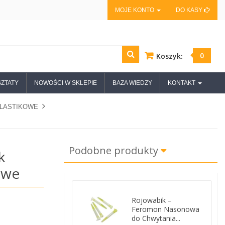
MOJE KONTO
DO KASY
0
Koszyk:
ZTATY
NOWOŚCI W SKLEPIE
BAZA WIEDZY
KONTAKT
PLASTIKOWE
Podobne produkty
k
owe
Rojowabik –
Feromon Nasonowa
do Chwytania...