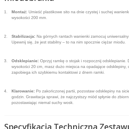
Montaż:
Umieść plastikowe sito na dnie czystej i suchej wanienk
wysokości 200 mm.
Stabilizacja:
Na górnych rantach wanienki zamocuj uniwersalny 
Upewnij się, że jest stabilny – to na nim spocznie ciężar miodu.
Odsklepianie:
Oprzyj ramkę o stojak i rozpocznij odsklepianie. 
wysokości 20 cm, masz dużo miejsca na opadające odsklepiny, 
zapobiega ich szybkiemu kontaktowi z dnem ramki.
Klarowanie:
Po zakończonej partii, pozostaw odsklepiny na sicie
godzin. Grawitacja sprawi, że najczystszy miód spłynie do zbiorn
pozostawiając niemal suchy wosk.
Specyfikacja Techniczna Zestaw