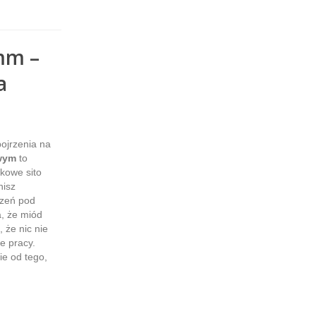
mm –
a
ojrzenia na
owym
to
ikowe sito
nisz
rzeń pod
, że miód
 że nic nie
e pracy.
ie od tego,