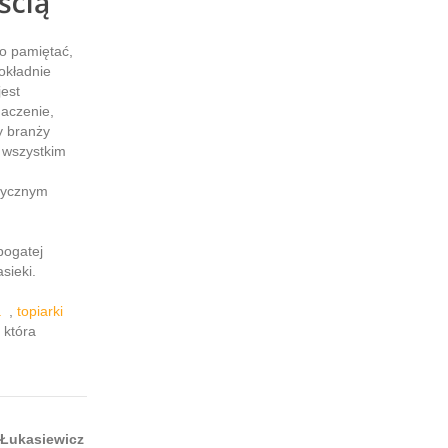
ścią
to pamiętać,
okładnie
jest
naczenie,
y branży
e wszystkim
ktycznym
bogatej
sieki.
a
,
topiarki
 która
 Łukasiewicz