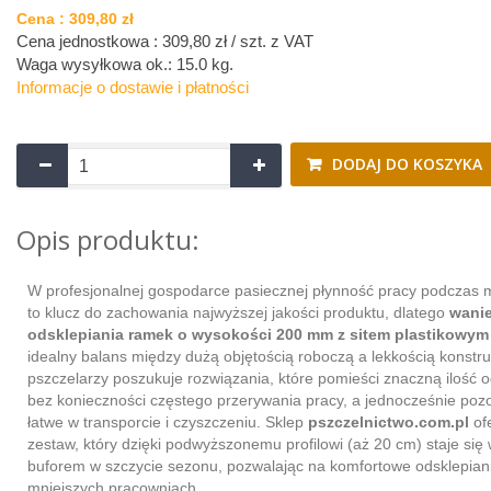
Cena :
309,80 zł
Cena jednostkowa : 309,80 zł / szt.
z VAT
Waga wysyłkowa ok.:
15.0 kg
.
Informacje o dostawie i płatności
DODAJ DO KOSZYKA
Opis produktu:
W profesjonalnej gospodarce pasiecznej płynność pracy podczas 
to klucz do zachowania najwyższej jakości produktu, dlatego
wani
odsklepiania ramek o wysokości 200 mm z sitem plastikowym
idealny balans między dużą objętością roboczą a lekkością konstruk
pszczelarzy poszukuje rozwiązania, które pomieści znaczną ilość o
bez konieczności częstego przerywania pracy, a jednocześnie poz
łatwe w transporcie i czyszczeniu. Sklep
pszczelnictwo.com.pl
of
zestaw, który dzięki podwyższonemu profilowi (aż 20 cm) staje si
buforem w szczycie sezonu, pozwalając na komfortowe odsklepian
mniejszych pracowniach.