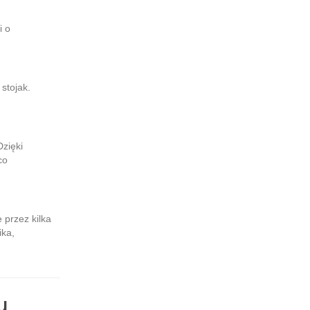
i o
stojak.
Dzięki
co
 przez kilka
ika,
u