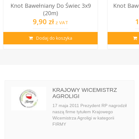
wełniany Do Świec 3x9
Knot Bawełniany Do Ś
(20m)
(20m)
9,90 zł
13,50 zł
z VAT
z VA
Dodaj do koszyka
Dodaj do koszy
KRAJOWY WICEMISTRZ
AGROLIGI
17 maja 2011 Prezydent RP nagrodził
naszą firme tytułem Krajowego
Wicemistrza Agroligi w kategorii
FIRMY