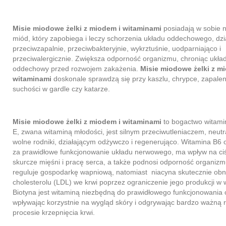
Misie miodowe żelki z miodem i witaminami
posiadają w sobie n
miód, który zapobiega i leczy schorzenia układu oddechowego, dzi
przeciwzapalnie, przeciwbakteryjnie, wykrztuśnie, uodparniająco i
przeciwalergicznie. Zwiększa odporność organizmu, chroniąc ukła
oddechowy przed rozwojem zakażenia.
Misie miodowe żelki z m
witaminami
doskonale sprawdzą się przy kaszlu, chrypce, zapalen
suchości w gardle czy katarze.
Misie miodowe żelki z miodem i witaminami
to bogactwo witami
E, zwana witaminą młodości, jest silnym przeciwutleniaczem, neutr
wolne rodniki, działającym odżywczo i regenerująco. Witamina B6
za prawidłowe funkcjonowanie układu nerwowego, ma wpływ na ciśn
skurcze mięśni i pracę serca, a także podnosi odporność organizm
reguluje gospodarkę wapniową, natomiast niacyna skutecznie obn
cholesterolu (LDL) we krwi poprzez ograniczenie jego produkcji w 
Biotyna jest witaminą niezbędną do prawidłowego funkcjonowania
wpływając korzystnie na wygląd skóry i odgrywając bardzo ważną r
procesie krzepnięcia krwi.