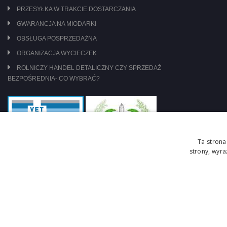
PRZESYŁKA W TRAKCIE DOSTARCZANIA
GWARANCJA NA MIODARKI
OBSŁUGA POSPRZEDAŻNA
ORGANIZACJA WYCIECZEK
ROLNICZY HANDEL DETALICZNY CZY SPRZEDAŻ
BEZPOŚREDNIA- CO WYBRAĆ?
Ta strona
strony, wyr
jesteśmy pod nadzorem: WIW Szczecin
zasady obrotu lekami OTC
Copyright © 2026 Centrum Pszczelarskie Łukasiewicz