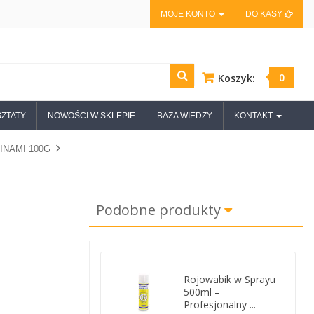
MOJE KONTO
DO KASY
0
Koszyk:
ZTATY
NOWOŚCI W SKLEPIE
BAZA WIEDZY
KONTAKT
INAMI 100G
Podobne produkty
Rojowabik w Sprayu
500ml –
Profesjonalny ...