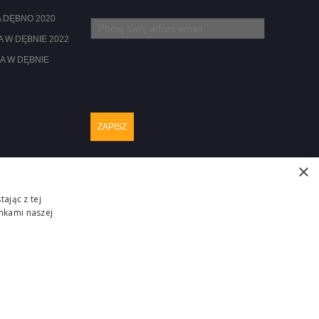
 DĘBNO 2020
 W DĘBNIE 2022
A W DĘBNIE
×
ając z tej
nkami naszej
Realizacja :
ZGŁOŚ PROBLEM
ITM-SYSTEM