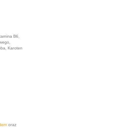
tamina B6,
owego,
uba, Karoten
odem
oraz