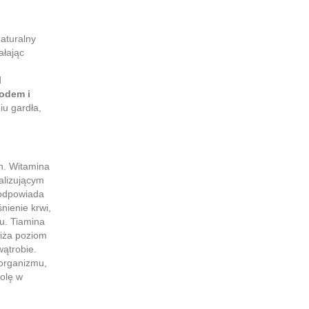
aturalny
ałając
d
iodem i
iu gardła,
n. Witamina
alizującym
 odpowiada
ienie krwi,
u. Tiamina
iża poziom
wątrobie.
 organizmu,
olę w