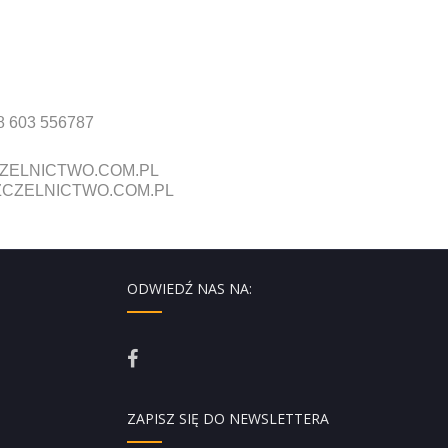
8 603 556787
ZELNICTWO.COM.PL
CZELNICTWO.COM.PL
ODWIEDŹ NAS NA:
ZAPISZ SIĘ DO NEWSLETTERA