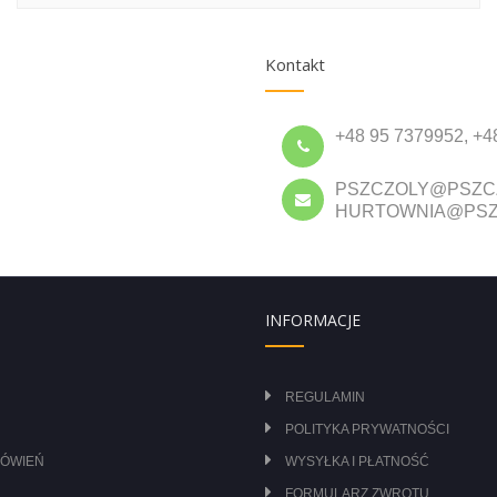
Kontakt
+48 95 7379952, +4
PSZCZOLY@PSZC
HURTOWNIA@PSZ
INFORMACJE
REGULAMIN
POLITYKA PRYWATNOŚCI
MÓWIEŃ
WYSYŁKA I PŁATNOŚĆ
FORMULARZ ZWROTU