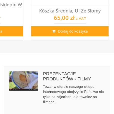
Knot Ba
Kószka Średnia, Ul Ze Słomy
65,00 zł
z VAT
Dodaj do koszyka
PREZENTACJE
PRODUKTÓW - FILMY
Towar w ofercie naszego sklepu
internetowego obejrzycie Państwo nie
tylko na zdjęciach, ale również na
filmach!