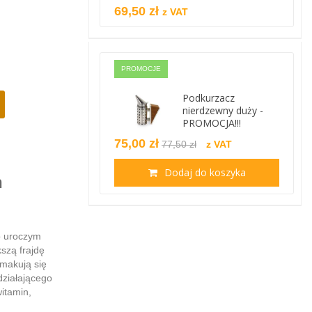
69,50 zł
z VAT
PROMOCJE
Podkurzacz
nierdzewny duży -
PROMOCJA!!!
75,00 zł
77,50 zł
z VAT
Dodaj do koszyka
m
o uroczym
kszą frajdę
smakują się
działającego
itamin,