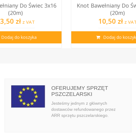
wiec 3x16
Knot Bawełniany Do Świec 3x13
(20m)
10,50 zł
T
z VAT
ka
Dodaj do koszyka
OFERUJEMY SPRZĘT
PSZCZELARSKI
Jesteśmy jednym z głównych
dostawców refundowanego przez
ARR sprzętu pszczelarskiego.