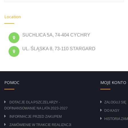
Location
SUCHLICA 5A, 74-404 CYCHRY
UL. ŚLĄSKA 8, 73-110 STARGARD
POMOC
MOJE KONTO
DOTACJE DLA PSZCZELARZY -
ZALOGUJ SIĘ
DOFINANSOWANIE NA LATA 2023-2027
DO KASY
INFORMACJE PRZED ZAKUPEM
HISTORIA ZA
ZAMÓWIENIE W TRAKCIE REALIZACJI