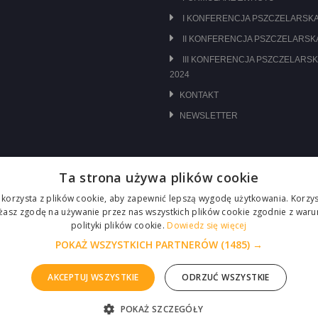
I KONFERENCJA PSZCZELARSKA
II KONFERENCJA PSZCZELARSKA
III KONFERENCJA PSZCZELARSK
2024
KONTAKT
NEWSLETTER
Ta strona używa plików cookie
 korzysta z plików cookie, aby zapewnić lepszą wygodę użytkowania. Korzyst
ażasz zgodę na używanie przez nas wszystkich plików cookie zgodnie z waru
polityki plików cookie.
Dowiedz się więcej
POKAŻ WSZYSTKICH PARTNERÓW
(1485) →
AKCEPTUJ WSZYSTKIE
ODRZUĆ WSZYSTKIE
POKAŻ SZCZEGÓŁY