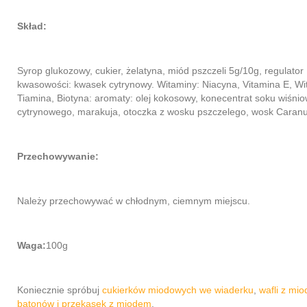
Skład:
Syrop glukozowy, cukier, żelatyna, miód pszczeli 5g/10g, regulator
kwasowości: kwasek cytrynowy. Witaminy: Niacyna, Vitamina E, Wi
Tiamina, Biotyna: aromaty: olej kokosowy, konecentrat soku wiśni
cytrynowego, marakuja, otoczka z wosku pszczelego, wosk Caran
Przechowywanie:
Należy przechowywać w chłodnym, ciemnym miejscu.
Waga:
100g
Koniecznie spróbuj
cukierków miodowych we wiaderku
,
wafli z mi
batonów i przekąsek z miodem
.