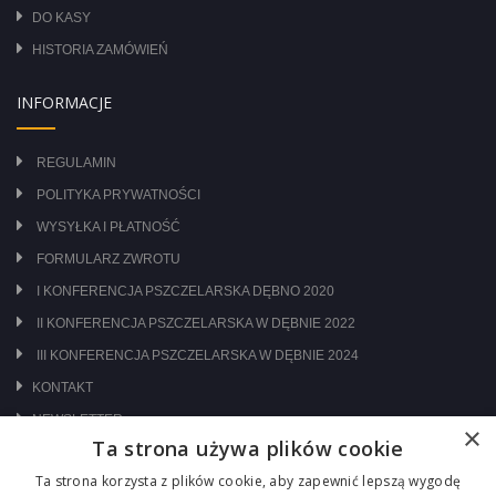
DO KASY
HISTORIA ZAMÓWIEŃ
INFORMACJE
REGULAMIN
POLITYKA PRYWATNOŚCI
WYSYŁKA I PŁATNOŚĆ
FORMULARZ ZWROTU
I KONFERENCJA PSZCZELARSKA DĘBNO 2020
II KONFERENCJA PSZCZELARSKA W DĘBNIE 2022
III KONFERENCJA PSZCZELARSKA W DĘBNIE 2024
KONTAKT
NEWSLETTER
×
Ta strona używa plików cookie
ODWIEDŹ NAS NA:
Ta strona korzysta z plików cookie, aby zapewnić lepszą wygodę