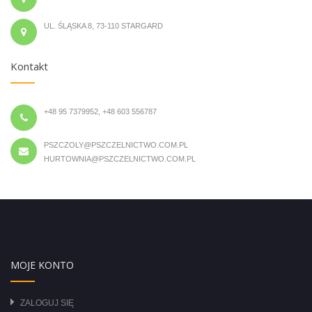
UL. ŚLĄSKA 8, 73-110 STARGARD
Kontakt
+48 95 7379952, +48 603 556787
PSZCZOLY@PSZCZELNICTWO.COM.PL
HURTOWNIA@PSZCZELNICTWO.COM.PL
MOJE KONTO
ZALOGUJ SIĘ