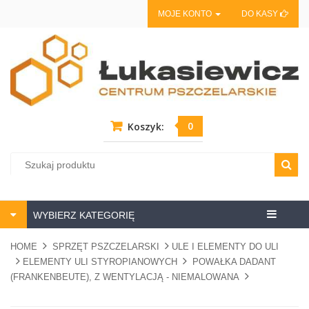
MOJE KONTO
DO KASY
0
Koszyk:
Centrum
WYBIERZ KATEGORIĘ
pszczela
HOME
SPRZĘT PSZCZELARSKI
ULE I ELEMENTY DO ULI
ELEMENTY ULI STYROPIANOWYCH
POWAŁKA DADANT
(FRANKENBEUTE), Z WENTYLACJĄ - NIEMALOWANA