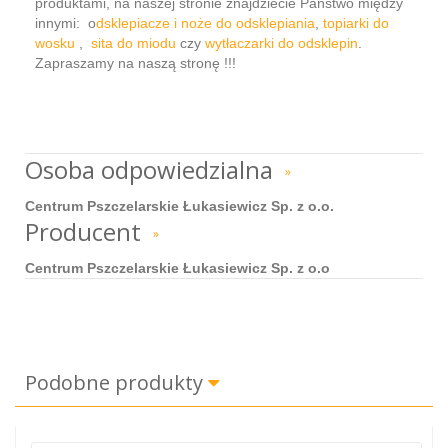
produktami, na naszej stronie znajdziecie Państwo między
innymi: o
dsklepiacze i noże do odsklepiania
,
topiarki do
wosku
,
sita do miodu
czy
wytłaczarki do odsklepin
.
Zapraszamy na naszą stronę !!!
Osoba odpowiedzialna
»
Centrum Pszczelarskie Łukasiewicz Sp. z o.o.
Producent
»
Centrum Pszczelarskie Łukasiewicz Sp. z o.o
Podobne produkty