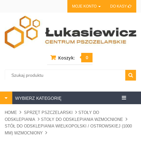
MOJE KONTO
DO KASY
0
Koszyk:
Centrum
WYBIERZ KATEGORIĘ
pszczela
HOME
SPRZĘT PSZCZELARSKI
STOŁY DO
ODSKLEPIANIA
STOŁY DO ODSKLEPIANIA WZMOCNIONE
STÓŁ DO ODSKLEPIANIA WIELKOPOLSKI / OSTROWSKIEJ (1000
MM) WZMOCNIONY