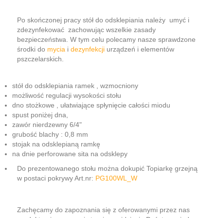
Po skończonej pracy stół do odsklepiania należy umyć i
zdezynfekować zachowując wszelkie zasady
bezpieczeństwa. W tym celu polecamy nasze sprawdzone
środki do
mycia
i
dezynfekcji
urządzeń i elementów
pszczelarskich.
stół do odsklepiania ramek , wzmocniony
możliwość regulacji wysokości stołu
dno stożkowe , ułatwiające spłynięcie całości miodu
spust poniżej dna,
zawór nierdzewny 6/4"
grubość blachy : 0,8 mm
stojak na odsklepianą ramkę
na dnie perforowane sita na odsklepy
Do prezentowanego stołu można dokupić Topiarkę grzejną
w postaci pokrywy Art.nr:
PG100WL_W
Zachęcamy do zapoznania się z oferowanymi przez nas