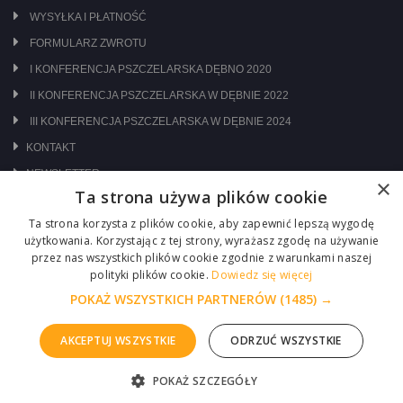
WYSYŁKA I PŁATNOŚĆ
FORMULARZ ZWROTU
I KONFERENCJA PSZCZELARSKA DĘBNO 2020
II KONFERENCJA PSZCZELARSKA W DĘBNIE 2022
III KONFERENCJA PSZCZELARSKA W DĘBNIE 2024
KONTAKT
NEWSLETTER
×
Ta strona używa plików cookie
ODWIEDŹ NAS NA:
Ta strona korzysta z plików cookie, aby zapewnić lepszą wygodę
użytkowania. Korzystając z tej strony, wyrażasz zgodę na używanie
przez nas wszystkich plików cookie zgodnie z warunkami naszej
polityki plików cookie.
Dowiedz się więcej
POKAŻ WSZYSTKICH PARTNERÓW
(1485) →
AKCEPTUJ WSZYSTKIE
ODRZUĆ WSZYSTKIE
Copyright © 2026 Centrum Pszczelarskie Łukasiewicz
POKAŻ SZCZEGÓŁY
Realizacja :
ITM-SYSTEM
ZGŁOŚ PROBLEM