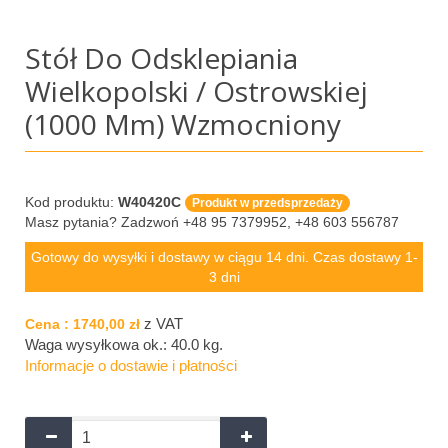
Stół Do Odsklepiania
Wielkopolski / Ostrowskiej
(1000 Mm) Wzmocniony
Kod produktu:
W40420C
Produkt w przedsprzedaży
Masz pytania? Zadzwoń +48 95 7379952, +48 603 556787
Gotowy do wysyłki i dostawy w ciągu 14 dni. Czas dostawy 1-
3 dni
z VAT
Cena :
1740,00 zł
Waga wysyłkowa ok.:
40.0 kg
.
Informacje o dostawie i płatności