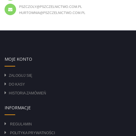
PSZCZOLY@PSZCZELNICTWO.COM.PL
HURTOWNIA@PSZCZELNICTWO.COM.PL
MOJE KONTO
ZALOGUJ SIĘ
DO KASY
HISTORIA ZAMÓWIEŃ
INFORMACJE
REGULAMIN
POLITYKA PRYWATNOŚCI