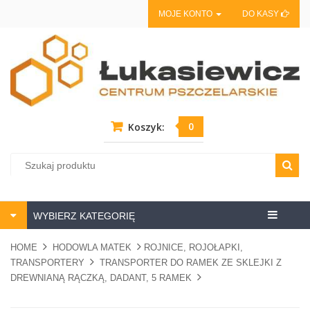
MOJE KONTO
DO KASY
0
Koszyk:
Centrum
WYBIERZ KATEGORIĘ
pszczela
HOME
HODOWLA MATEK
ROJNICE, ROJOŁAPKI,
TRANSPORTERY
TRANSPORTER DO RAMEK ZE SKLEJKI Z
DREWNIANĄ RĄCZKĄ, DADANT, 5 RAMEK