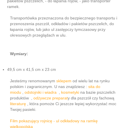
pakietów pszczelich, - do łapania rojów, - jako transporter
ramek.
Transportówka przeznaczona do bezpiecznego transportu i
przenoszenia pszczół, odkładów i pakietów pszczelich, do
łapania rojów, lub jako ul zastępczy tymczasowy przy
okresowych przeglądach w ulu.
Wymiary:
49,5 cm x 41,5 cm x 23 cm
Jesteśmy renomowanym
sklepem
od wielu lat na rynku
polskim i zagranicznym. U nas znajdziesz :
sita do
miodu
,
odstojniki i wiadra
,
kosmetyki
na bazie pszczelich
produktów ,
odżywcze preparat
y dla pszczół czy fachową
literaturę
, która pomoże Ci jeszcze lepiej wykorzystać moc
Twojej pasieki.
Film pokazujący rojnicę - ul odkładowy na ramkę
wielkopolską