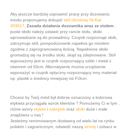
Aby jeszcze bardziej usprawnić pracę przy dozowaniu
miodu proponujemy dokupić
stół obrotowy Nr.Kat:
303017
,
Zasada działania dozownika wraz ze stołem
:
puste słoiki należy ustawić przy rancie stołu, słoiki
wprowadzane są do prowadnicy. Czujnik rozpoznaje słoik,
zatrzymuje stół, pompodozownik napełnia go miodem
zgodnie z zaprogramowaną ilością. Napełnione słoiki
gromadzą się na środku stołu, skąd są zdejmowane. Stół
wyposażony jest w czujnik rozpoznający szkło i metal z
otworem od fi3cm. Alternatywnie można urządzenie
wyposażyć w czujnik optyczny rozpoznający inny materiał
np. plastik o średnicy mniejszej niż Fi3cm.
Chcesz by Twój miód był dobrze oznaczony a kolorowa
etykieta przyciągała wzrok klientów ? Pomożemy Ci w tym ,
różne wzory
etykiet
i
nakrętek
oraz
słoiki
duże i małe
znajdziesz u nas !
Jesteśmy renomowanym dostawcą od wielu lat na rynku
polskim i zagranicznym, odwiedź naszą
stronę
i zobacz w