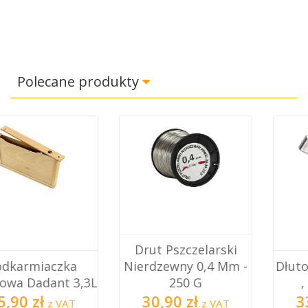
Polecane produkty
Drut Pszczelarski
Nierdzewny 0,4 Mm -
Dłuto Z Rozpierakiem
250 G
, Nierdzewne
30,90 zł
33,00 zł
z VAT
z VAT