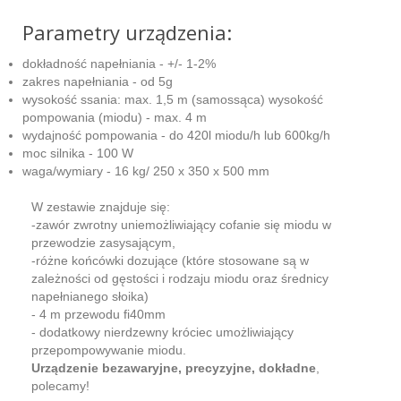
Parametry urządzenia:
dokładność napełniania - +/- 1-2%
zakres napełniania - od 5g
wysokość ssania: max. 1,5 m (samossąca) wysokość
pompowania (miodu) - max. 4 m
wydajność pompowania - do 420l miodu/h lub 600kg/h
moc silnika - 100 W
waga/wymiary - 16 kg/ 250 x 350 x 500 mm
W zestawie znajduje się:
-zawór zwrotny uniemożliwiający cofanie się miodu w
przewodzie zasysającym,
-różne końcówki dozujące (które stosowane są w
zależności od gęstości i rodzaju miodu oraz średnicy
napełnianego słoika)
- 4 m przewodu fi40mm
- dodatkowy nierdzewny króciec umożliwiający
przepompowywanie miodu.
Urządzenie bezawaryjne, precyzyjne, dokładne
,
polecamy!