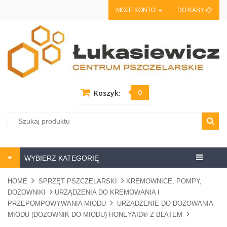
MOJE KONTO
DO KASY
0
Koszyk:
Centrum
WYBIERZ KATEGORIĘ
pszczela
HOME
SPRZĘT PSZCZELARSKI
KREMOWNICE, POMPY,
DOZOWNIKI
URZĄDZENIA DO KREMOWANIA I
PRZEPOMPOWYWANIA MIODU
URZĄDZENIE DO DOZOWANIA
MIODU (DOZOWNIK DO MIODU) HONEYAID® Z BLATEM