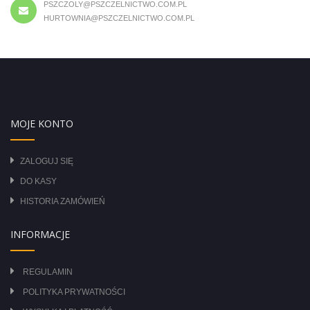
PSZCZOLY@PSZCZELNICTWO.COM.PL
HURTOWNIA@PSZCZELNICTWO.COM.PL
MOJE KONTO
ZALOGUJ SIĘ
DO KASY
HISTORIA ZAMÓWIEŃ
INFORMACJE
REGULAMIN
POLITYKA PRYWATNOŚCI