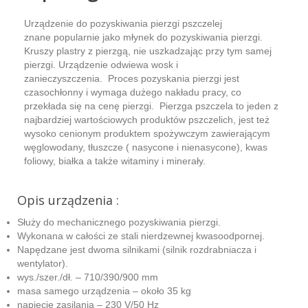
Urządzenie do pozyskiwania pierzgi pszczelej
znane popularnie jako młynek do pozyskiwania pierzgi.
Kruszy plastry z pierzgą, nie uszkadzając przy tym samej
pierzgi. Urządzenie odwiewa wosk i
zanieczyszczenia. Proces pozyskania pierzgi jest
czasochłonny i wymaga dużego nakładu pracy, co
przekłada się na cenę pierzgi. Pierzga pszczela to jeden z
najbardziej wartościowych produktów pszczelich, jest też
wysoko cenionym produktem spożywczym zawierającym
węglowodany, tłuszcze ( nasycone i nienasycone), kwas
foliowy, białka a także witaminy i minerały.
Opis urządzenia :
Służy do mechanicznego pozyskiwania pierzgi.
Wykonana w całości ze stali nierdzewnej kwasoodpornej.
Napędzane jest dwoma silnikami (silnik rozdrabniacza i
wentylator).
wys./szer./dł. – 710/390/900 mm
masa samego urządzenia – około 35 kg
napięcie zasilania – 230 V/50 Hz