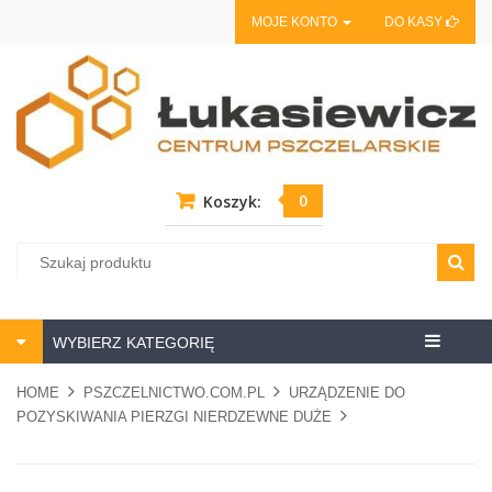
MOJE KONTO
DO KASY
0
Koszyk:
Centrum
WYBIERZ KATEGORIĘ
pszczela
HOME
PSZCZELNICTWO.COM.PL
URZĄDZENIE DO
POZYSKIWANIA PIERZGI NIERDZEWNE DUŻE