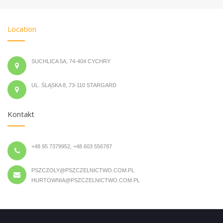
Location
SUCHLICA 5A, 74-404 CYCHRY
UL. ŚLĄSKA 8, 73-110 STARGARD
Kontakt
+48 95 7379952, +48 603 556787
PSZCZOLY@PSZCZELNICTWO.COM.PL
HURTOWNIA@PSZCZELNICTWO.COM.PL