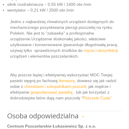
silnik rozdrabniacza – 0,55 kW / 1400 obr./min.
wentylator – 0,21 kW / 2500 obr./min
Jedno z najbardziej chwalonych urządzeń dostępnych do
mechanicznego pozyskiwania pierzgi pszczelej na rynku
Polskim. Nie jest to "zabawka" a profesjonalne
urządzenie.Urządzenie doskonałej jakości, właściwie
użytkowane i konserwowane gwarantuje długotrwałą pracę,
używaj tylko sprawdzonych środków do
mycia
i
dezynfekcji
urządzeń i elementów pszczelarskich.
Aby jeszcze lepiej i efektywniej wykorzystać MOC Twojej
pasieki sięgnij po fachową
literaturę
, dowiesz się jak radzić
sobie z
chorobami i szkopdnikami pszczół
, jak mądrze i
efektywnie
gospodarować pasieką
, lub jak korzystać z
dobrodziejstw które dają nam pszczoły "
Pszczele Cuda"
Osoba odpowiedzialna
»
Centrum Pszczelarskie Łukasiewicz Sp. z o.o.