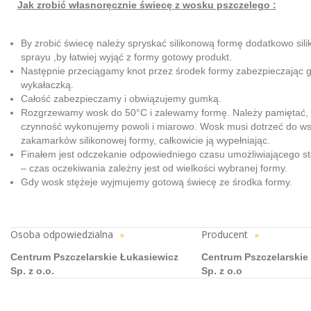
Jak zrobić własnoręcznie świecę z wosku pszczelego :
By zrobić świecę należy spryskać silikonową formę dodatkowo sil
sprayu ,by łatwiej wyjąć z formy gotowy produkt.
Następnie przeciągamy knot przez środek formy zabezpieczając 
wykałaczką.
Całość zabezpieczamy i obwiązujemy gumką.
Rozgrzewamy wosk do 50°C i zalewamy formę. Należy pamiętać, 
czynność wykonujemy powoli i miarowo. Wosk musi dotrzeć do ws
zakamarków silikonowej formy, całkowicie ją wypełniając.
Finałem jest odczekanie odpowiedniego czasu umożliwiającego s
– czas oczekiwania zależny jest od wielkości wybranej formy.
Gdy wosk stężeje wyjmujemy gotową świecę ze środka formy.
Osoba odpowiedzialna
Producent
»
»
Centrum Pszczelarskie Łukasiewicz
Centrum Pszczelarskie
Sp. z o.o.
Sp. z o.o