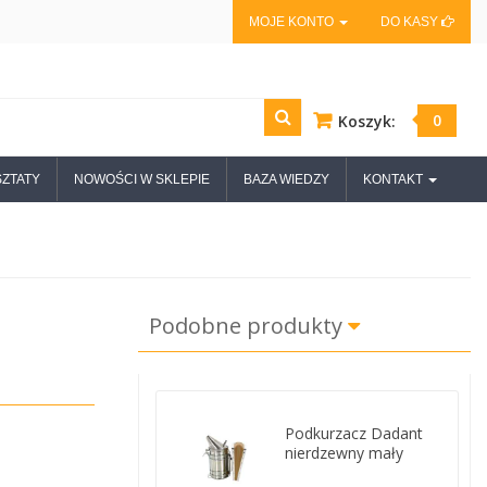
MOJE KONTO
DO KASY
0
Koszyk:
ZTATY
NOWOŚCI W SKLEPIE
BAZA WIEDZY
KONTAKT
Podobne produkty
Podkurzacz Dadant
nierdzewny mały