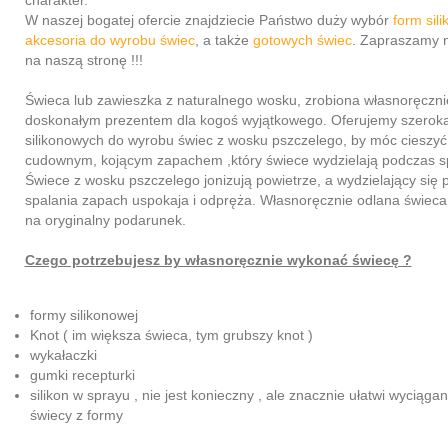
charakter.
W naszej bogatej ofercie znajdziecie Państwo duży wybór
form sil
akcesoria do wyrobu świec
, a także
gotowych świec
. Zapraszamy 
na naszą stronę !!!
Świeca lub zawieszka z naturalnego wosku, zrobiona własnoręczn
doskonałym prezentem dla kogoś wyjątkowego. Oferujemy szerok
silikonowych do wyrobu świec z wosku pszczelego, by móc cieszyć
cudownym, kojącym zapachem ,który świece wydzielają podczas sp
Świece z wosku pszczelego jonizują powietrze, a wydzielający się
spalania zapach uspokaja i odpręża. Własnoręcznie odlana świeca
na oryginalny podarunek.
Czego potrzebujesz by własnoręcznie wykonać świecę ?
formy silikonowej
Knot ( im większa świeca, tym grubszy knot )
wykałaczki
gumki recepturki
silikon w sprayu , nie jest konieczny , ale znacznie ułatwi wyciąga
świecy z formy