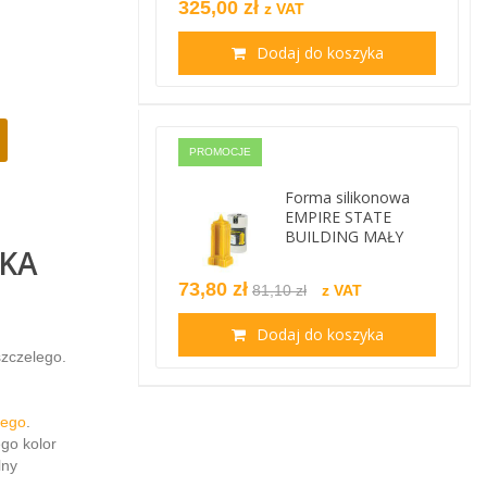
325,00 zł
z VAT
Dodaj do koszyka
PROMOCJE
Forma silikonowa
EMPIRE STATE
BUILDING MAŁY
BKA
73,80 zł
81,10 zł
z VAT
Dodaj do koszyka
zczelego.
lego
.
ego kolor
lny