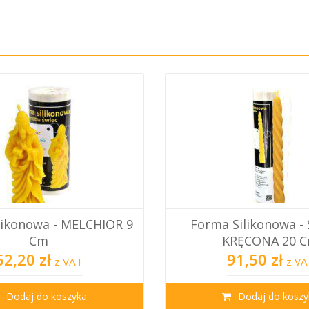
Silikonowa - ŚWIECA
RĘCONA 20 Cm
Forma Silikonowa - K
91,50 zł
57,20 zł
z VAT
z VA
Dodaj do koszyka
Dodaj do koszy