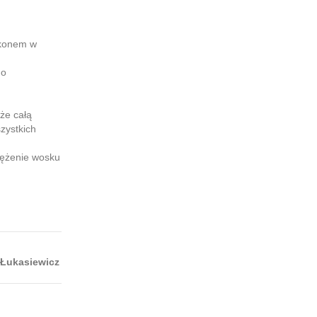
ikonem w
go
że całą
zystkich
tężenie wosku
 Łukasiewicz