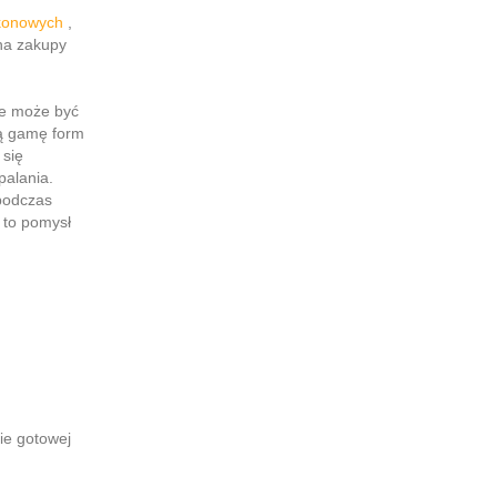
ikonowych
,
na zakupy
ie może być
ą gamę form
 się
alania.
 podczas
 to pomysł
nie gotowej