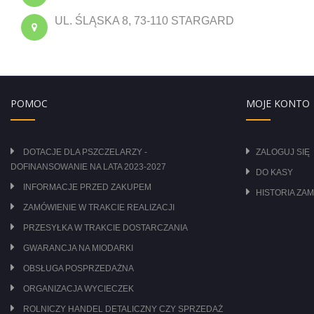
UL. ŚLĄSKA 8, 73-110 STARGARD
POMOC
MOJE KONTO
DOTACJE DLA PSZCZELARZY -
ZALOGUJ SIĘ
DOFINANSOWANIE NA LATA 2023-2027
DO KASY
INFORMACJE PRZED ZAKUPEM
HISTORIA ZA
ZAMÓWIENIE W TRAKCIE REALIZACJI
PRZESYŁKA W TRAKCIE DOSTARCZANIA
GWARANCJA NA MIODARKI
OBSŁUGA POSPRZEDAŻNA
ORGANIZACJA WYCIECZEK
ROLNICZY HANDEL DETALICZNY CZY SPRZEDAŻ