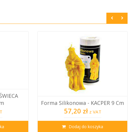
Forma Silikonowa - BALTAZAR 7
ACPER 9 Cm
Cm
60,40 zł
T
z VAT
ka
Dodaj do koszyka