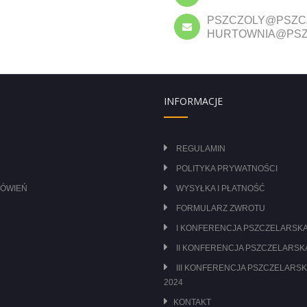
PSZCZOLY@PSZC
HURTOWNIA@PSZ
INFORMACJE
REGULAMIN
POLITYKA PRYWATNOŚCI
MÓWIEŃ
WYSYŁKA I PŁATNOŚĆ
FORMULARZ ZWROTU
I KONFERENCJA PSZCZELARSKA
II KONFERENCJA PSZCZELARSKA
III KONFERENCJA PSZCZELARSK
2024
KONTAKT