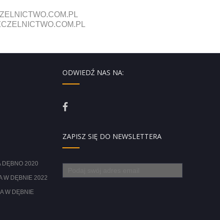
ZELNICTWO.COM.PL
CZELNICTWO.COM.PL
ODWIEDŹ NAS NA:
ZAPISZ SIĘ DO NEWSLETTERA
 DĘBNO 2020
 W DĘBNIE 2022
A W DĘBNIE