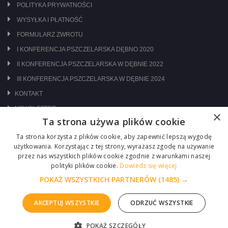
POLITYKA PRYWATNOŚCI
WYSYŁKA I PŁATNOŚĆ
FORMULARZ ZWROTU
I KONFERENCJA PSZCZELARSKA DĘBNO 2020
II KONFERENCJA PSZCZELARSKA W DĘBNIE 2022
III KONFERENCJA PSZCZELARSKA W DĘBNIE 2024
KONTAKT
NEWSLETTER
×
Ta strona używa plików cookie
ODWIEDŹ NAS NA:
Ta strona korzysta z plików cookie, aby zapewnić lepszą wygodę
użytkowania. Korzystając z tej strony, wyrażasz zgodę na używanie
przez nas wszystkich plików cookie zgodnie z warunkami naszej
polityki plików cookie.
Dowiedz się więcej
POKAŻ WSZYSTKICH PARTNERÓW
(1485) →
AKCEPTUJ WSZYSTKIE
ODRZUĆ WSZYSTKIE
Copyright © 2026 Centrum Pszczelarskie Łukasiewicz
POKAŻ SZCZEGÓŁY
Realizacja :
ITM-SYSTEM
ZGŁOŚ PROBLEM