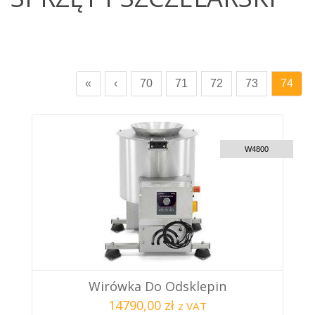
«
‹
70
71
72
73
74
CUSTOM DELIVERY
W4800
Wirówka Do Odsklepin
14790,00 zł
z VAT