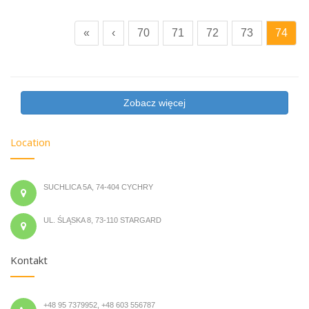
«
‹
70
71
72
73
74
Zobacz więcej
Location
SUCHLICA 5A, 74-404 CYCHRY
UL. ŚLĄSKA 8, 73-110 STARGARD
Kontakt
+48 95 7379952, +48 603 556787