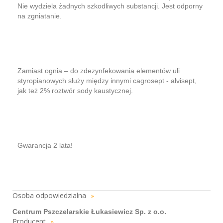
Nie wydziela żadnych szkodliwych substancji. Jest odporny
na zgniatanie.
Zamiast ognia – do zdezynfekowania elementów uli
styropianowych służy między innymi cagrosept - alvisept,
jak też 2% roztwór sody kaustycznej.
Gwarancja 2 lata!
Osoba odpowiedzialna
»
Centrum Pszczelarskie Łukasiewicz Sp. z o.o.
Producent
»