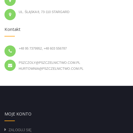
UL. ŚLĄSKA 8, 73-110 STARGARD
Kontakt
+48 95 7379952, +48 603 556787
PSZCZOLY@PSZCZELNICTWO.COM.PL
HURTOWNIA@PSZCZELNICTWO.COM.PL
MOJE KONTO
ZALOGUJ SIĘ