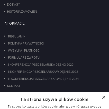
DO KASY
HISTORIA ZAMÓWIEŃ
INFORMACJE
REGULAMIN
POLITYKA PRYWATNOŚCI
WYSYŁKA I PŁATNOŚĆ
FORMULARZ ZWROTU
I KONFERENCJA PSZCZELARSKA DĘBNO 2020
II KONFERENCJA PSZCZELARSKA W DĘBNIE 2022
III KONFERENCJA PSZCZELARSKA W DĘBNIE 2024
KONTAKT
NEWSLETTER
×
Ta strona używa plików cookie
ODWIEDŹ NAS NA:
Ta strona korzysta z plików cookie, aby zapewnić lepszą wygodę