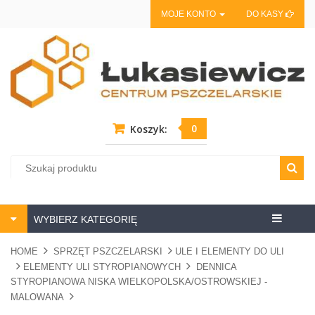
MOJE KONTO
DO KASY
0
Koszyk:
Centrum
WYBIERZ KATEGORIĘ
pszczela
HOME
SPRZĘT PSZCZELARSKI
ULE I ELEMENTY DO ULI
ELEMENTY ULI STYROPIANOWYCH
DENNICA
STYROPIANOWA NISKA WIELKOPOLSKA/OSTROWSKIEJ -
MALOWANA