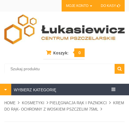
MOJE KONTO
DO KASY
0
Koszyk:
Centrum
WYBIERZ KATEGORIĘ
pszczela
HOME
KOSMETYKI
PIELĘGNACJA RĄK I PAZNOKCI
KREM
DO RĄK- OCHRONNY Z WOSKIEM PSZCZELIM 75ML