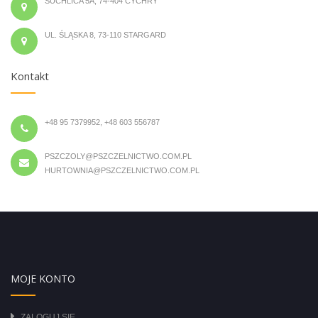
SUCHLICA 5A, 74-404 CYCHRY
UL. ŚLĄSKA 8, 73-110 STARGARD
Kontakt
+48 95 7379952, +48 603 556787
PSZCZOLY@PSZCZELNICTWO.COM.PL
HURTOWNIA@PSZCZELNICTWO.COM.PL
MOJE KONTO
ZALOGUJ SIĘ