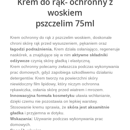
Krem do rąk- ochronny z
woskiem
pszczelim 75ml
Krem ochronny do rąk z pszczelim woskiem, doskonale
chroni skórę rąk przed wysuszeniem, pękaniem oraz
łagodzi podrażnienia.
Krem działa osłaniająco, regeneruje
naskórek, a znajdujące się w nim
aktywne składniki
odżywcze
czynią skórę gładką i elastyczną.
Krem ochronny polecamy zwłaszcza podczas wykonywania
prac domowych, gdyż zapobiega szkodliwemu działaniu
detergentów. Krem tworzy na powierzchni skóry
niewidoczny film lipidowy, który niczym ochronna
rękawiczka, osłania skórę przed wiatrem i mrozem.
Innowacyjna formuła kosmetyku
uławia wchłanianie,
dzięki czemu nie pozostawia on lepkiej warstwy.
Stosowanie kremu sprawia, że
skóra jest aksamitnie
gładka
i przyjemna w dotyku.
Wskazania:
Używanie podczas wykonywania prac
domowych.