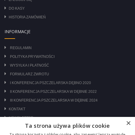
DO KASY
HISTORIA ZAMÓWIEŃ
INFORMACJE
REGULAMIN
POLITYKA PRYWATNOŚCI
WYSYŁKA I PŁATNOŚĆ
FORMULARZ ZWROTU
I KONFERENCJA PSZCZELARSKA DĘBNO 2020
II KONFERENCJA PSZCZELARSKA W DĘBNIE 2022
III KONFERENCJA PSZCZELARSKA W DĘBNIE 2024
KONTAKT
NEWSLETTER
×
Ta strona używa plików cookie
ODWIEDŹ NAS NA:
Ta strona korzysta z plików cookie, aby zapewnić lepszą wygodę