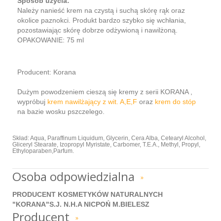
Sposób użycia:
Należy nanieść krem na czystą i suchą skórę rąk oraz
okolice paznokci. Produkt bardzo szybko się wchłania,
pozostawiając skórę dobrze odżywioną i nawilżoną.
OPAKOWANIE: 75 ml
Producent: Korana
Dużym powodzeniem cieszą się kremy z serii KORANA ,
wypróbuj
krem nawilżający z wit. A,E,F
oraz
krem do stóp
na bazie wosku pszczelego.
Skład: Aqua, Paraffinum Liquidum, Glycerin, Cera Alba, Cetearyl Alcohol,
Gliceryl Stearate, Izopropyl Myristate, Carbomer, T.E.A., Methyl, Propyl,
Ethyloparaben,Parfum.
Osoba odpowiedzialna
»
PRODUCENT KOSMETYKÓW NATURALNYCH
"KORANA"S.J. N.H.A NICPOŃ M.BIELESZ
Producent
»