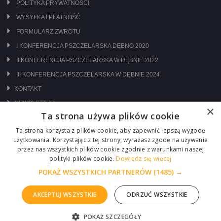
POLITYKA PRYWATNOŚCI
WYSYŁKA I PŁATNOŚĆ
FORMULARZ ZWROTU
I KONFERENCJA PSZCZELARSKA DĘBNO 2020
II KONFERENCJA PSZCZELARSKA W DĘBNIE 2022
III KONFERENCJA PSZCZELARSKA W DĘBNIE 2024
KONTAKT
NEWSLETTER
×
Ta strona używa plików cookie
ODWIEDŹ NAS NA:
Ta strona korzysta z plików cookie, aby zapewnić lepszą wygodę
użytkowania. Korzystając z tej strony, wyrażasz zgodę na używanie
przez nas wszystkich plików cookie zgodnie z warunkami naszej
polityki plików cookie.
Dowiedz się więcej
POKAŻ WSZYSTKICH PARTNERÓW
(1485) →
AKCEPTUJ WSZYSTKIE
ODRZUĆ WSZYSTKIE
Copyright © 2026 Centrum Pszczelarskie Łukasiewicz
POKAŻ SZCZEGÓŁY
ZGŁOŚ PROBLEM
Realizacja :
ITM-SYSTEM