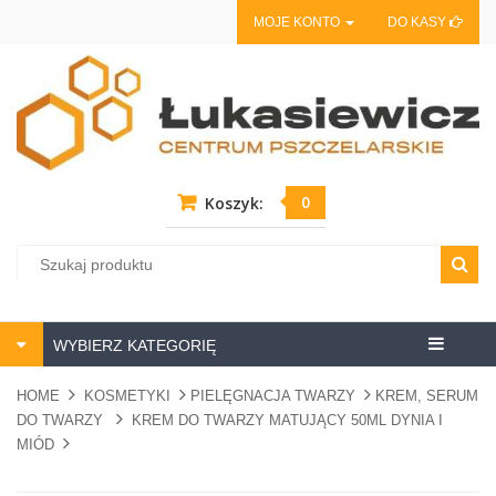
MOJE KONTO
DO KASY
0
Koszyk:
Centrum
WYBIERZ KATEGORIĘ
pszczela
HOME
KOSMETYKI
PIELĘGNACJA TWARZY
KREM, SERUM
DO TWARZY
KREM DO TWARZY MATUJĄCY 50ML DYNIA I
MIÓD