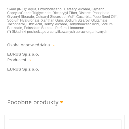
Skład (INCI): Aqua, Octyldodecanol, Cetearyl Alcohol, Glycerin,
Caprylic/Capric Triglyceride, Dicaprylyl Ether, Distarch Phosphate,
Glyceryl Stearate, Cetearyl Glucoside, Mel*, Cucurbita Pepo Seed Oil*,
Sodium Hyaluronate, Xanthan Gum, Sodium Stearoyl Glutamate,
Tocopherol, Citric Acid, Benzyl Alcohol, Dehydroacetic Acid, Sodium
Benzoate, Potassium Sorbate, Parfum, Limonene.
(*) Składniki pochodzące z certyfikowanych upraw organicznych.
Osoba odpowiedzialna
»
EURUS Sp.z o.o.
Producent
»
EURUS Sp.z o.o.
Podobne produkty