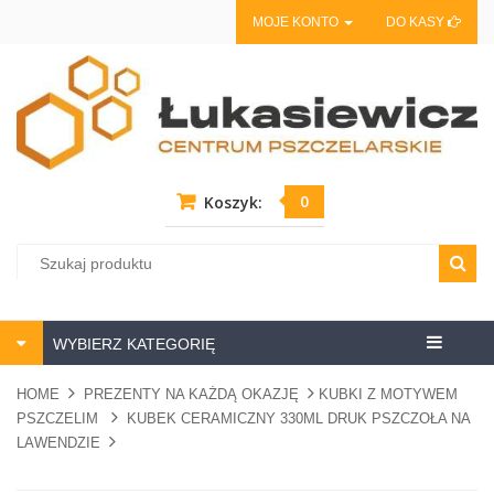
MOJE KONTO
DO KASY
0
Koszyk:
Centrum
WYBIERZ KATEGORIĘ
pszczela
HOME
PREZENTY NA KAŻDĄ OKAZJĘ
KUBKI Z MOTYWEM
PSZCZELIM
KUBEK CERAMICZNY 330ML DRUK PSZCZOŁA NA
LAWENDZIE