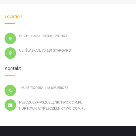
Location
SUCHLICA 5A, 74-404 CYCHRY
UL. ŚLĄSKA 8, 73-110 STARGARD
Kontakt
+48 95 7379952, +48 603 556787
PSZCZOLY@PSZCZELNICTWO.COM.PL
HURTOWNIA@PSZCZELNICTWO.COM.PL