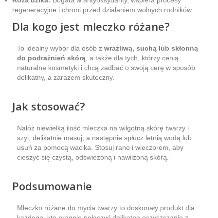
regeneracyjne i chroni przed działaniem wolnych rodników.
Dla kogo jest mleczko różane?
To idealny wybór dla osób z
wrażliwą, suchą lub skłonną
do podrażnień skórą
, a także dla tych, którzy cenią
naturalne kosmetyki i chcą zadbać o swoją cerę w sposób
delikatny, a zarazem skuteczny.
Jak stosować?
Nałóż niewielką ilość mleczka na wilgotną skórę twarzy i
szyi, delikatnie masuj, a następnie spłucz letnią wodą lub
usuń za pomocą wacika. Stosuj rano i wieczorem, aby
cieszyć się czystą, odświeżoną i nawilżoną skórą.
Podsumowanie
Mleczko różane do mycia twarzy to doskonały produkt dla
każdego, kto pragnie połączyć delikatne oczyszczanie z