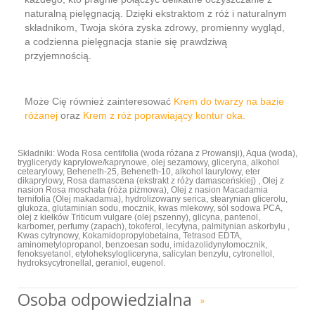
naturalną pielęgnacją. Dzięki ekstraktom z róż i naturalnym
składnikom, Twoja skóra zyska zdrowy, promienny wygląd,
a codzienna pielęgnacja stanie się prawdziwą
przyjemnością.
Może Cię również zainteresować
Krem do twarzy na bazie
różanej
oraz
Krem z róż poprawiający kontur oka.
Składniki: Woda Rosa centifolia (woda różana z Prowansji), Aqua (woda),
tryglicerydy kaprylowe/kaprynowe, olej sezamowy, gliceryna, alkohol
cetearylowy, Beheneth-25, Beheneth-10, alkohol laurylowy, eter
dikaprylowy, Rosa damascena (ekstrakt z róży damasceńskiej) , Olej z
nasion Rosa moschata (róża piżmowa), Olej z nasion Macadamia
ternifolia (Olej makadamia), hydrolizowany serica, stearynian glicerolu,
glukoza, glutaminian sodu, mocznik, kwas mlekowy, sól sodowa PCA,
olej z kiełków Triticum vulgare (olej pszenny), glicyna, pantenol,
karbomer, perfumy (zapach), tokoferol, lecytyna, palmitynian askorbylu ,
Kwas cytrynowy, Kokamidopropylobetaina, Tetrasod EDTA,
aminometylopropanol, benzoesan sodu, imidazolidynylomocznik,
fenoksyetanol, etyloheksylogliceryna, salicylan benzylu, cytronellol,
hydroksycytronellal, geraniol, eugenol.
Osoba odpowiedzialna
»