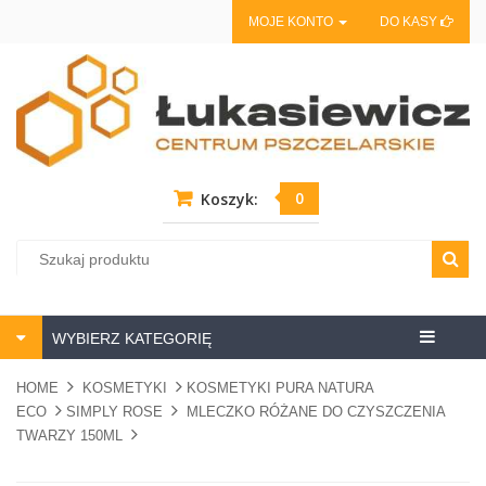
MOJE KONTO
DO KASY
0
Koszyk:
Centrum
WYBIERZ KATEGORIĘ
pszczela
HOME
KOSMETYKI
KOSMETYKI PURA NATURA
ECO
SIMPLY ROSE
MLECZKO RÓŻANE DO CZYSZCZENIA
TWARZY 150ML