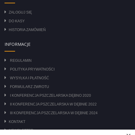
ZALOGUJ SIĘ
DO KASY
HISTORIA ZAMÓWIEŃ
INFORMACJE
REGULAMIN
POLITYKA PRYWATNOŚCI
WYSYŁKA I PŁATNOŚĆ
FORMULARZ ZWROTU
I KONFERENCJA PSZCZELARSKA DĘBNO 2020
II KONFERENCJA PSZCZELARSKA W DĘBNIE 2022
III KONFERENCJA PSZCZELARSKA W DĘBNIE 2024
KONTAKT
NEWSLETTER