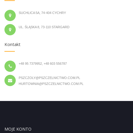
SUCHLICA 5A, 74-404 CYCHRY
UL. ŚLĄSKA 8, 73-110 STARGARD
Kontakt
+48 95 7379952, +48 603 556787
PSZCZOLY@PSZCZELNICTWO.COM.PL
HURTOWNIA@PSZCZELNICTWO.COM.PL
MOJE KONTO