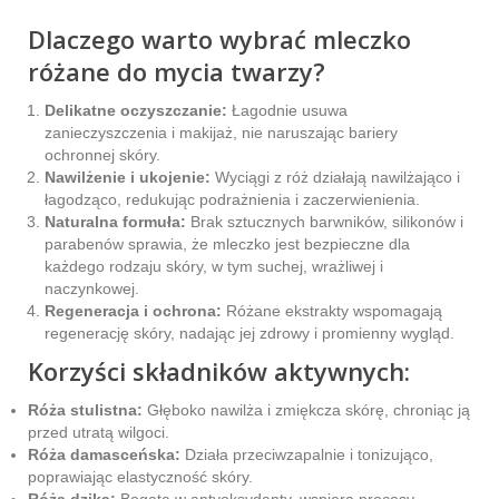
Dlaczego warto wybrać mleczko
różane do mycia twarzy?
Delikatne oczyszczanie:
Łagodnie usuwa
zanieczyszczenia i makijaż, nie naruszając bariery
ochronnej skóry.
Nawilżenie i ukojenie:
Wyciągi z róż działają nawilżająco i
łagodząco, redukując podrażnienia i zaczerwienienia.
Naturalna formuła:
Brak sztucznych barwników, silikonów i
parabenów sprawia, że mleczko jest bezpieczne dla
każdego rodzaju skóry, w tym suchej, wrażliwej i
naczynkowej.
Regeneracja i ochrona:
Różane ekstrakty wspomagają
regenerację skóry, nadając jej zdrowy i promienny wygląd.
Korzyści składników aktywnych:
Róża stulistna:
Głęboko nawilża i zmiękcza skórę, chroniąc ją
przed utratą wilgoci.
Róża damasceńska:
Działa przeciwzapalnie i tonizująco,
poprawiając elastyczność skóry.
Róża dzika:
Bogata w antyoksydanty, wspiera procesy