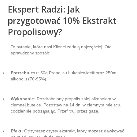
Ekspert Radzi: Jak
przygotować 10% Ekstrakt
Propolisowy?
To pytanie, które nasi Klienci zadają najczęściej. Oto
sprawdzony sposób:
Potrzebujesz:
50g Propolisu Łukasiewicz® oraz 250ml
alkoholu (70-95%).
Wykonanie:
Rozdrobniony propolis zalej alkoholem w
ciemnej butelce. Pozostaw na 14 dni w ciemnym miejscu,
codziennie potrząsając. Przefiltruj przez gazę.
Efekt:
Otrzymasz czysty ekstrakt, który możesz dawkować
na miód, cukier lub do wody.