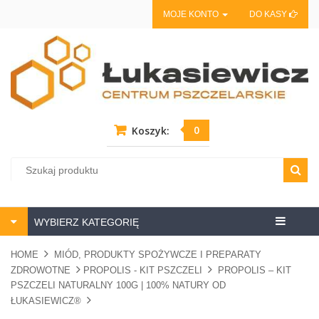
MOJE KONTO
DO KASY
0
Koszyk:
Centrum
WYBIERZ KATEGORIĘ
pszczela
HOME
MIÓD, PRODUKTY SPOŻYWCZE I PREPARATY
ZDROWOTNE
PROPOLIS - KIT PSZCZELI
PROPOLIS – KIT
PSZCZELI NATURALNY 100G | 100% NATURY OD
ŁUKASIEWICZ®