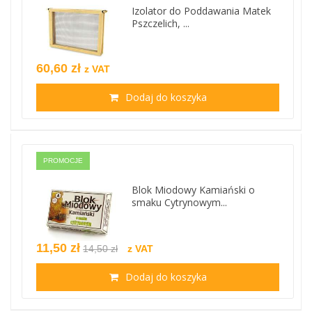
Izolator do Poddawania Matek
Pszczelich, ...
60,60 zł
z VAT
Dodaj do koszyka
PROMOCJE
Blok Miodowy Kamiański o
smaku Cytrynowym...
11,50 zł
14,50 zł
z VAT
Dodaj do koszyka