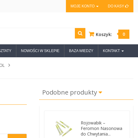
MOJE KONTO
DO KASY
0
Koszyk:
ZTATY
NOWOŚCI W SKLEPIE
BAZA WIEDZY
KONTAKT
POL
Podobne produkty
Rojowabik –
Feromon Nasonowa
do Chwytania...