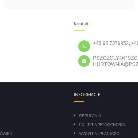
Kontakt
+48 95 7379952, +4
PSZCZOLY@PSZC
HURTOWNIA@PSZ
INFORMACJE
REGULAMIN
POLITYKA PRYWATNOŚCI
MÓWIEŃ
WYSYŁKA I PŁATNOŚĆ