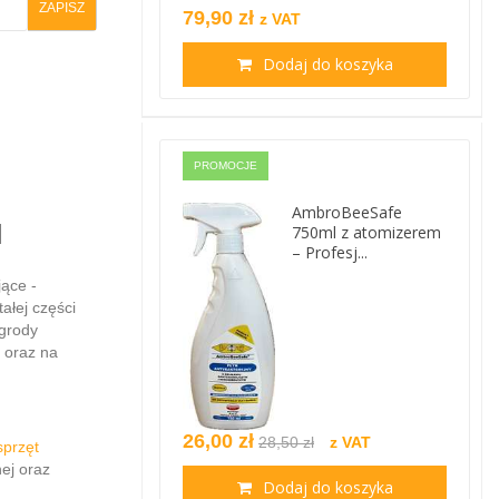
79,90 zł
z VAT
Dodaj do koszyka
PROMOCJE
AmbroBeeSafe
l
750ml z atomizerem
– Profesj...
ące -
ałej części
egrody
 oraz na
26,00 zł
28,50 zł
z VAT
sprzęt
ej oraz
Dodaj do koszyka