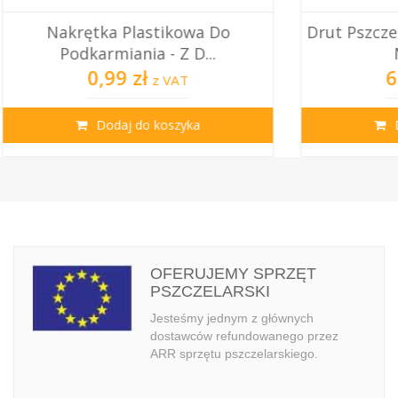
owa Do
Drut Pszczelarski Ocynkowany 0,5
D...
Mm - 100 G
6,85 zł
T
z VAT
ka
Dodaj do koszyka
OFERUJEMY SPRZĘT
PSZCZELARSKI
Jesteśmy jednym z głównych
dostawców refundowanego przez
ARR sprzętu pszczelarskiego.