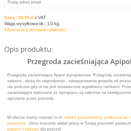
z VAT
Cena :
20,70 zł
Waga wysyłkowa ok.:
1.0 kg
.
Informacje o dostawie i płatności
Opis produktu:
Przegroda zacieśniająca Apipo
Przegroda zacieśniająca Apipol styropianowa. Przegrody zacieśniaj
zatwory , służą do odgrodzenia , odseparowania gniazda od pozost
ula podczas gdy ul nie jest dostatecznie wypełniony ramkami. Prz
zacieśniające wykonane ze styropianu są odporne na zawilgocenie
zgryzanie przez pszczoły.
W ofercie mamy również m.in.
odzież pszczelarską
,
podkurzacze
, 
pasieczny
, który znacznie ułatwi pracę w Twojej pracowni pasieczn
pokarm
i
odżywki
dla pszczół .