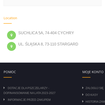
Location
SUCHLICA 5A, 74-404 CYCHRY
UL. ŚLĄSKA 8, 73-110 STARGARD
POMOC
MOJE KONTO
DOTACJE DLA PSZCZELARZY -
ZALOGUJ SIĘ
DOFINANSOWANIE NA LATA 2023-2027
DO KASY
INFORMACJE PRZED ZAKUPEM
HISTORIA ZA