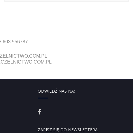
8 603 556787
ZELNICTWO.COM.PL
CZELNICTWO.COM.PL
ODWIEDŹ NAS NA:
ZAPISZ SIĘ DO NEWSLETTERA