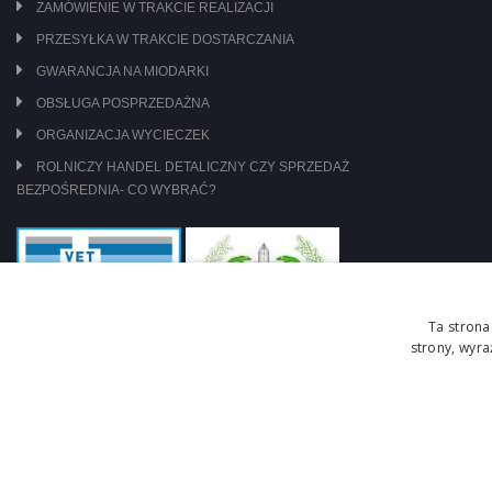
ZAMÓWIENIE W TRAKCIE REALIZACJI
PRZESYŁKA W TRAKCIE DOSTARCZANIA
GWARANCJA NA MIODARKI
OBSŁUGA POSPRZEDAŻNA
ORGANIZACJA WYCIECZEK
ROLNICZY HANDEL DETALICZNY CZY SPRZEDAŻ
BEZPOŚREDNIA- CO WYBRAĆ?
Ta strona
strony, wyr
jesteśmy pod nadzorem: WIW Szczecin
zasady obrotu lekami OTC