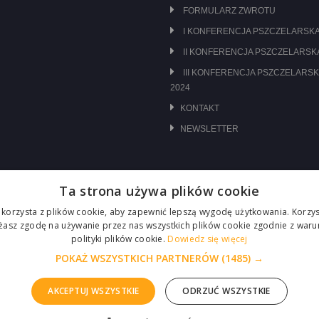
FORMULARZ ZWROTU
I KONFERENCJA PSZCZELARSKA
II KONFERENCJA PSZCZELARSKA
III KONFERENCJA PSZCZELARSK
2024
KONTAKT
NEWSLETTER
Ta strona używa plików cookie
 korzysta z plików cookie, aby zapewnić lepszą wygodę użytkowania. Korzyst
ażasz zgodę na używanie przez nas wszystkich plików cookie zgodnie z waru
polityki plików cookie.
Dowiedz się więcej
POKAŻ WSZYSTKICH PARTNERÓW
(1485) →
AKCEPTUJ WSZYSTKIE
ODRZUĆ WSZYSTKIE