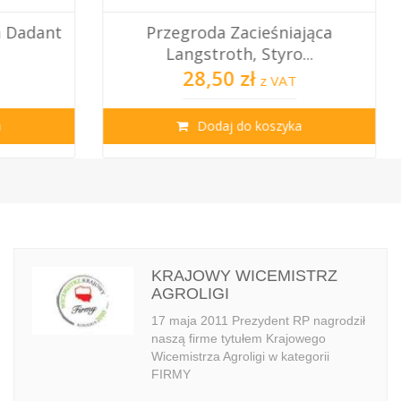
roda Zacieśniająca
Nakrętka Plastik
gstroth, Styro...
Podkarmiania - Z 
28,50 zł
0,99 zł
z VAT
z VA
Dodaj do koszyka
Dodaj do koszy
KRAJOWY WICEMISTRZ
AGROLIGI
17 maja 2011 Prezydent RP nagrodził
naszą firme tytułem Krajowego
Wicemistrza Agroligi w kategorii
FIRMY