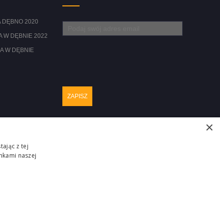
 DĘBNO 2020
 W DĘBNIE 2022
A W DĘBNIE
×
ając z tej
nkami naszej