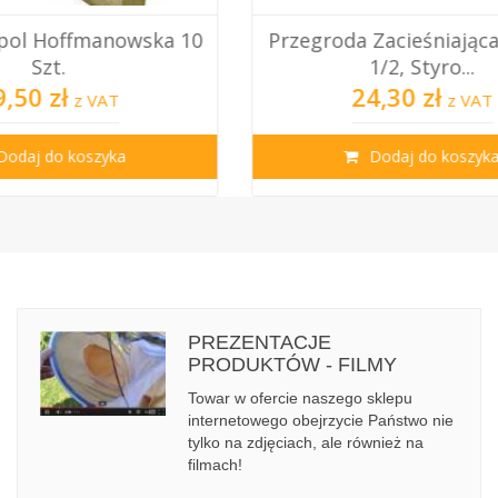
Przegroda Zacieśniająca Dadant
Przeg
1/2, Styro...
Lan
24,30 zł
z VAT
Dodaj do koszyka
PREZENTACJE
PRODUKTÓW - FILMY
Towar w ofercie naszego sklepu
internetowego obejrzycie Państwo nie
tylko na zdjęciach, ale również na
filmach!