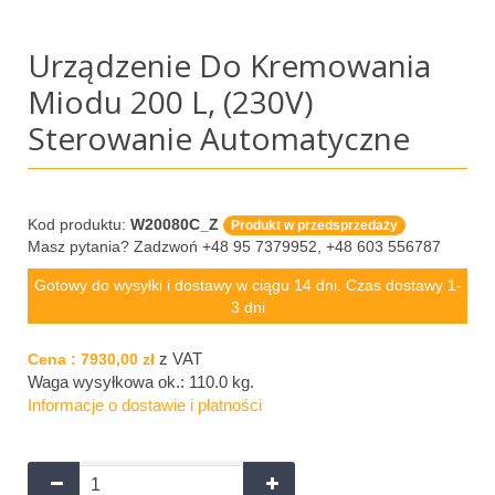
Urządzenie Do Kremowania
Miodu 200 L, (230V)
Sterowanie Automatyczne
Kod produktu:
W20080C_Z
Produkt w przedsprzedaży
Masz pytania? Zadzwoń +48 95 7379952, +48 603 556787
Gotowy do wysyłki i dostawy w ciągu 14 dni. Czas dostawy 1-
3 dni
z VAT
Cena :
7930,00 zł
Waga wysyłkowa ok.:
110.0 kg
.
Informacje o dostawie i płatności