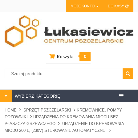
MOJE KONTO
DO KASY
0
Koszyk:
Centrum
WYBIERZ KATEGORIĘ
pszczela
HOME
SPRZĘT PSZCZELARSKI
KREMOWNICE, POMPY,
DOZOWNIKI
URZĄDZENIA DO KREMOWANIA MIODU BEZ
PŁASZCZA GRZEWCZEGO
URZĄDZENIE DO KREMOWANIA
MIODU 200 L, (230V) STEROWANIE AUTOMATYCZNE