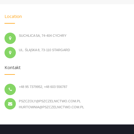
Location
SUCHLICA 5A, 74-404 CYCHRY
UL. ŚLĄSKA 8, 73-110 STARGARD
Kontakt
+48 95 7379952, +48 603 556787
PSZCZOLY@PSZCZELNICTWO.COM.PL
HURTOWNIA@PSZCZELNICTWO.COM.PL