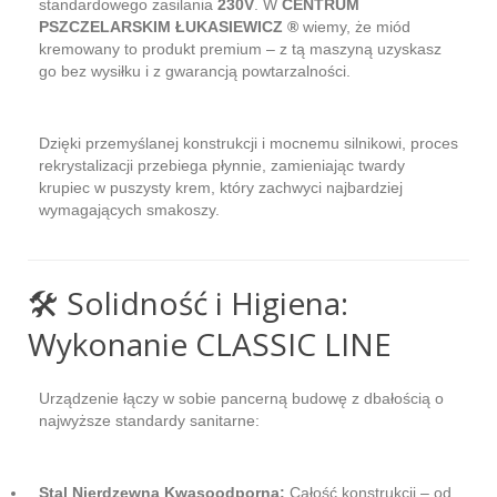
standardowego zasilania
230V
. W
CENTRUM
PSZCZELARSKIM ŁUKASIEWICZ ®
wiemy, że miód
kremowany to produkt premium – z tą maszyną uzyskasz
go bez wysiłku i z gwarancją powtarzalności.
Dzięki przemyślanej konstrukcji i mocnemu silnikowi, proces
rekrystalizacji przebiega płynnie, zamieniając twardy
krupiec w puszysty krem, który zachwyci najbardziej
wymagających smakoszy.
🛠️ Solidność i Higiena:
Wykonanie CLASSIC LINE
Urządzenie łączy w sobie pancerną budowę z dbałością o
najwyższe standardy sanitarne:
Stal Nierdzewna Kwasoodporna:
Całość konstrukcji – od