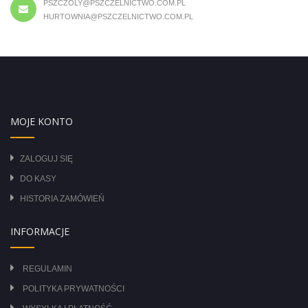
PSZCZOLY@PSZCZELNICTWO.COM.PL
HURTOWNIA@PSZCZELNICTWO.COM.PL
MOJE KONTO
ZALOGUJ SIĘ
DO KASY
HISTORIA ZAMÓWIEŃ
INFORMACJE
REGULAMIN
POLITYKA PRYWATNOŚCI