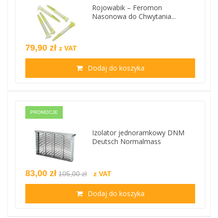
Rojowabik – Feromon
Nasonowa do Chwytania...
79,90 zł
z VAT
Dodaj do koszyka
PROMOCJE
Izolator jednoramkowy DNM
Deutsch Normalmass
83,00 zł
105,00 zł
z VAT
Dodaj do koszyka