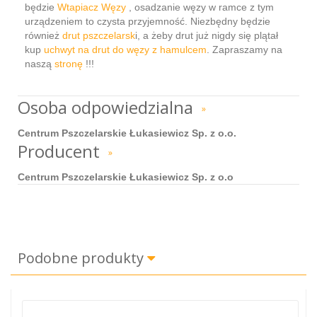
będzie
Wtapiacz Węzy
, osadzanie węzy w ramce z tym
urządzeniem to czysta przyjemność. Niezbędny będzie
również
drut pszczelarsk
i, a żeby drut już nigdy się plątał
kup
uchwyt na drut do węzy z hamulcem
. Zapraszamy na
naszą
stronę
!!!
Osoba odpowiedzialna
»
Centrum Pszczelarskie Łukasiewicz Sp. z o.o.
Producent
»
Centrum Pszczelarskie Łukasiewicz Sp. z o.o
Podobne produkty