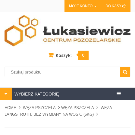
MOJE KONTO
DO KASY
0
Koszyk:
Centrum
WYBIERZ KATEGORIĘ
pszczela
HOME
WĘZA PSZCZELA
WĘZA PSZCZELA
WĘZA
LANGSTROTH, BEZ WYMIANY NA WOSK, (5KG)