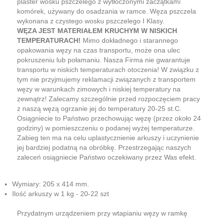
plaster wosku pszczelego z wytłoczonymi zaczątkami
komórek, używany do osadzania w ramce. Węza pszczela
wykonana z czystego wosku pszczelego I Klasy.
WĘZA JEST MATERIAŁEM KRUCHYM W NISKICH
TEMPERATURACH!
Mimo dokładnego i starannego
opakowania węzy na czas transportu, może ona ulec
pokruszeniu lub połamaniu. Nasza Firma nie gwarantuje
transportu w niskich temperaturach otoczenia! W związku z
tym nie przyjmujemy reklamacji związanych z transportem
węzy w warunkach zimowych i niskiej temperatury na
zewnątrz! Zalecamy szczególnie przed rozpoczęciem pracy
z naszą węzą ogrzanie jej do temperatury 20-25 st.C.
Osiągniecie to Państwo przechowując węzę (przez około 24
godziny) w pomieszczeniu o podanej wyżej temperaturze.
Zabieg ten ma na celu uplastycznienie arkuszy i uczynienie
jej bardziej podatną na obróbkę. Przestrzegając naszych
zaleceń osiągniecie Państwo oczekiwany przez Was efekt.
Wymiary: 205 x 414 mm.
Ilość arkuszy w 1 kg - 20-22 szt
Przydatnym urządzeniem przy wtapianiu węzy w ramkę