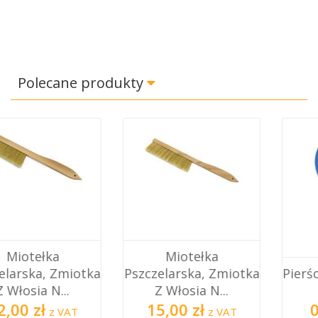
Polecane produkty
Miotełka
Pszczelarska, Zmiotka
Pierścień Mocujący Do
Z Włosia N...
Sitka
15,00 zł
0,70 zł
z VAT
z VAT