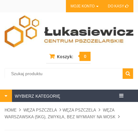
MOJE KONTO
DO KASY
0
Koszyk:
Centrum
WYBIERZ KATEGORIĘ
pszczela
HOME
WĘZA PSZCZELA
WĘZA PSZCZELA
WĘZA
WARSZAWSKA (5KG), ZWYKŁA, BEZ WYMIANY NA WOSK