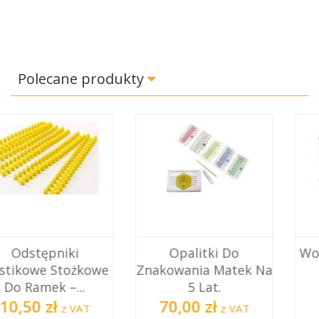
Polecane produkty
Opalitki Do
Worek Do Wirowania
Znakowania Matek Na
Odsklepin W
5 Lat.
Miodarkach
70,00 zł
96,50 zł
z VAT
z VAT