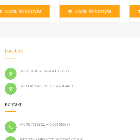
Dodaj do koszyka
Dodaj do koszyka
Location
SUCHLICA 5A, 74-404 CYCHRY
UL. ŚLĄSKA 8, 73-110 STARGARD
Kontakt
+48 95 7379952, +48 603 556787
PSZCZOLY@PSZCZELNICTWO.COM.PL