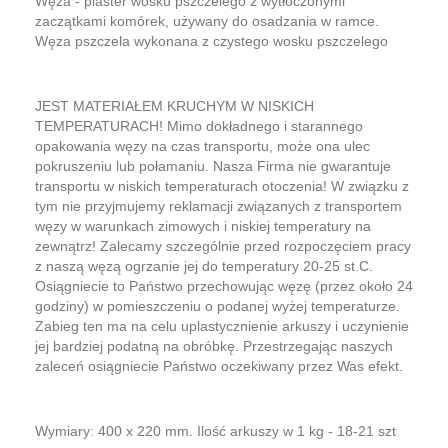
Węza - plaster wosku pszczelego z wytłoczonymi
zaczątkami komórek, używany do osadzania w ramce.
Węza pszczela wykonana z czystego wosku pszczelego
JEST MATERIAŁEM KRUCHYM W NISKICH
TEMPERATURACH! Mimo dokładnego i starannego
opakowania węzy na czas transportu, może ona ulec
pokruszeniu lub połamaniu. Nasza Firma nie gwarantuje
transportu w niskich temperaturach otoczenia! W związku z
tym nie przyjmujemy reklamacji związanych z transportem
węzy w warunkach zimowych i niskiej temperatury na
zewnątrz! Zalecamy szczególnie przed rozpoczęciem pracy
z naszą węzą ogrzanie jej do temperatury 20-25 st.C.
Osiągniecie to Państwo przechowując węzę (przez około 24
godziny) w pomieszczeniu o podanej wyżej temperaturze.
Zabieg ten ma na celu uplastycznienie arkuszy i uczynienie
jej bardziej podatną na obróbkę. Przestrzegając naszych
zaleceń osiągniecie Państwo oczekiwany przez Was efekt.
Wymiary: 400 x 220 mm. Ilość arkuszy w 1 kg - 18-21 szt