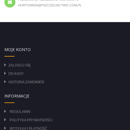
HURTOWNIA@PSZCZELNICTWO.COM.PL
MOJE KONTO
ZALOGUJ SIĘ
DO KASY
HISTORIA ZAMÓWIEŃ
INFORMACJE
REGULAMIN
POLITYKA PRYWATNOŚCI
WYSYŁKA I PŁATNOŚĆ