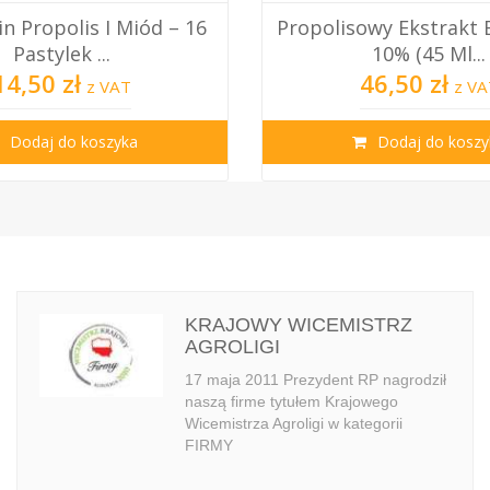
owy Ekstrakt Etanolowy
Kapelusz Pszczelarski
10% (45 Ml...
Dookoła
46,50 zł
47,50 zł
z VAT
z V
Dodaj do koszyka
Dodaj do koszy
KRAJOWY WICEMISTRZ
AGROLIGI
17 maja 2011 Prezydent RP nagrodził
naszą firme tytułem Krajowego
Wicemistrza Agroligi w kategorii
FIRMY