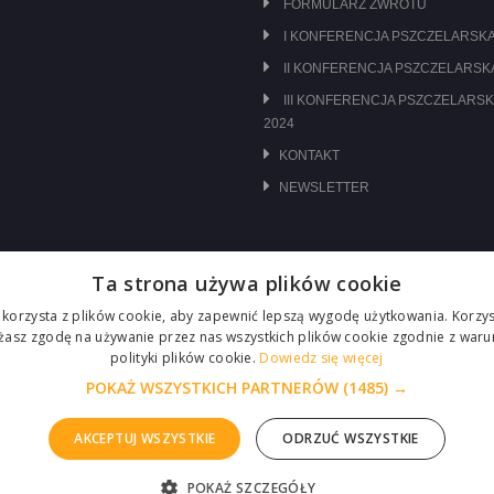
FORMULARZ ZWROTU
I KONFERENCJA PSZCZELARSKA
II KONFERENCJA PSZCZELARSKA
III KONFERENCJA PSZCZELARSK
2024
KONTAKT
NEWSLETTER
Ta strona używa plików cookie
 korzysta z plików cookie, aby zapewnić lepszą wygodę użytkowania. Korzyst
ażasz zgodę na używanie przez nas wszystkich plików cookie zgodnie z waru
polityki plików cookie.
Dowiedz się więcej
POKAŻ WSZYSTKICH PARTNERÓW
(1485) →
AKCEPTUJ WSZYSTKIE
ODRZUĆ WSZYSTKIE
POKAŻ SZCZEGÓŁY