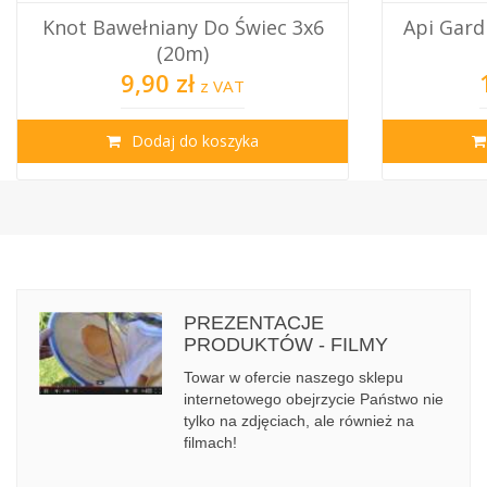
Api Gardin Propolis I Miód – 16
Propolis
Pastylek ...
14,50 zł
z VAT
Dodaj do koszyka
PREZENTACJE
PRODUKTÓW - FILMY
Towar w ofercie naszego sklepu
internetowego obejrzycie Państwo nie
tylko na zdjęciach, ale również na
filmach!