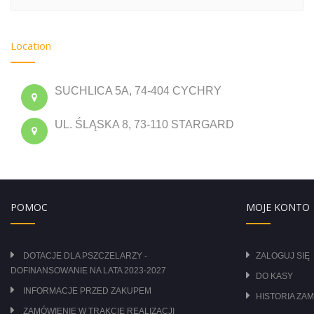
Location
SUCHLICA 5A, 74-404 CYCHRY
UL. ŚLĄSKA 8, 73-110 STARGARD
POMOC
MOJE KONTO
DOTACJE DLA PSZCZELARZY -
ZALOGUJ SIĘ
DOFINANSOWANIE NA LATA 2023-2027
DO KASY
INFORMACJE PRZED ZAKUPEM
HISTORIA ZA
ZAMÓWIENIE W TRAKCIE REALIZACJI