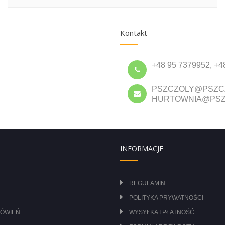
Kontakt
+48 95 7379952, +4
PSZCZOLY@PSZC
HURTOWNIA@PSZ
INFORMACJE
REGULAMIN
POLITYKA PRYWATNOŚCI
MÓWIEŃ
WYSYŁKA I PŁATNOŚĆ