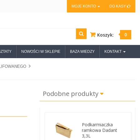
MOJE KONTO
DO KASY
0
Koszyk:
ZTATY
NOWOŚCI W SKLEPIE
BAZA WIEDZY
KONTAKT
ZLIFOWANEGO
Podobne produkty
Podkarmiaczka
ramkowa Dadant
3,3L