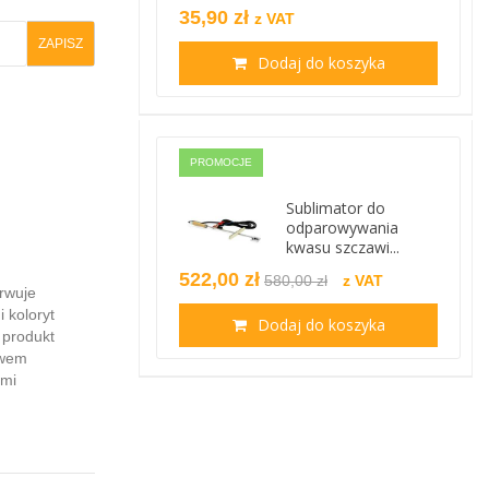
35,90 zł
z VAT
Dodaj do koszyka
PROMOCJE
Sublimator do
odparowywania
kwasu szczawi...
522,00 zł
580,00 zł
z VAT
rwuje
 koloryt
Dodaj do koszyka
 produkt
ywem
ami