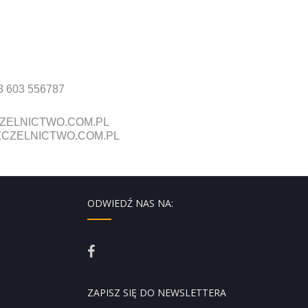
8 603 556787
ZELNICTWO.COM.PL
CZELNICTWO.COM.PL
ODWIEDŹ NAS NA:
ZAPISZ SIĘ DO NEWSLETTERA