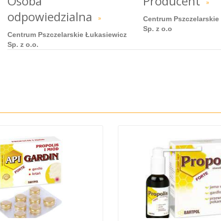
Osoba
Producent
»
odpowiedzialna
»
Centrum Pszczelarskie
Sp. z o.o
Centrum Pszczelarskie Łukasiewicz
Sp. z o.o.