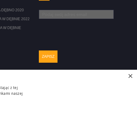
 DĘBNO 2020
 W DĘBNIE 2022
A W DĘBNIE
×
ając z tej
nkami naszej
Realizacja :
ZGŁOŚ PROBLEM
ITM-SYSTEM