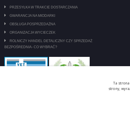
PRZESYŁKA W TRAKCIE DOSTARCZANIA
GWARANCJA NA MIODARKI
OBSŁUGA POSPRZEDAŻNA
ORGANIZACJA WYCIECZEK
ROLNICZY HANDEL DETALICZNY CZY SPRZEDAŻ
BEZPOŚREDNIA- CO WYBRAĆ?
Ta strona
strony, wyr
jesteśmy pod nadzorem: WIW Szczecin
zasady obrotu lekami OTC
Copyright © 2026 Centrum Pszczelarskie Łukasiewicz