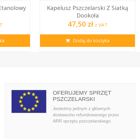
 Z Siatką
Pyłek Pszczeli-Kwiatowy 1 Kg –
Pszczeli S...
62,00 zł
AT
z VAT
ka
Dodaj do koszyka
OFERUJEMY SPRZĘT
PSZCZELARSKI
Jesteśmy jednym z głównych
dostawców refundowanego przez
ARR sprzętu pszczelarskiego.