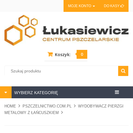
MOJE KONTO
DO KASY
0
Koszyk:
Centrum
WYBIERZ KATEGORIĘ
pszczela
HOME
PSZCZELNICTWO.COM.PL
WYDOBYWACZ PIERZGI
METALOWY Z ŁAŃCUSZKIEM