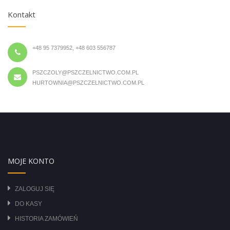
Kontakt
+48 95 7379952, +48 603 556787
PSZCZOLY@PSZCZELNICTWO.COM.PL
HURTOWNIA@PSZCZELNICTWO.COM.PL
MOJE KONTO
ZALOGUJ SIĘ
DO KASY
HISTORIA ZAMÓWIEŃ