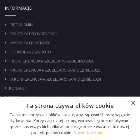
INFORMACJE
REGULAMIN
POLITYKA PRYWATNOŚCI
WYSYŁKA I PŁATNOŚĆ
FORMULARZ ZWROTU
I KONFERENCJA PSZCZELARSKA DĘBNO 2020
II KONFERENCJA PSZCZELARSKA W DĘBNIE 2022
III KONFERENCJA PSZCZELARSKA W DĘBNIE 2024
KONTAKT
NEWSLETTER
×
Ta strona używa plików cookie
ODWIEDŹ NAS NA:
Ta strona korzysta z plików cookie, aby zapewnić lepszą wygodę
użytkowania. Korzystając z tej strony, wyrażasz zgodę na używanie
przez nas wszystkich plików cookie zgodnie z warunkami naszej
polityki plików cookie.
Dowiedz się więcej